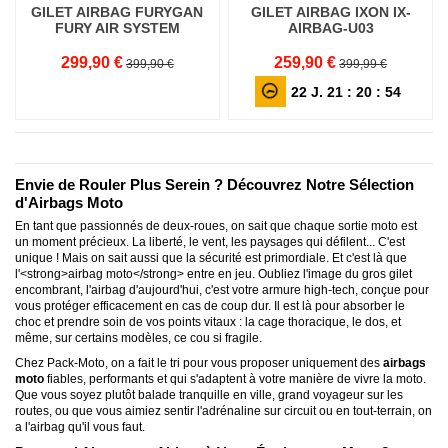
GILET AIRBAG FURYGAN
GILET AIRBAG IXON IX-
FURY AIR SYSTEM
AIRBAG-U03
299,90 €
259,90 €
399,90 €
399,99 €
22
J.
21
:
20
:
53
Envie de Rouler Plus Serein ? Découvrez Notre Sélection
d'Airbags Moto
En tant que passionnés de deux-roues, on sait que chaque sortie moto est
un moment précieux. La liberté, le vent, les paysages qui défilent... C'est
unique ! Mais on sait aussi que la sécurité est primordiale. Et c'est là que
l'<strong>airbag moto</strong> entre en jeu. Oubliez l'image du gros gilet
encombrant, l'airbag d'aujourd'hui, c'est votre armure high-tech, conçue pour
vous protéger efficacement en cas de coup dur. Il est là pour absorber le
choc et prendre soin de vos points vitaux : la cage thoracique, le dos, et
même, sur certains modèles, ce cou si fragile.
Chez Pack-Moto, on a fait le tri pour vous proposer uniquement des
airbags
moto
fiables, performants et qui s'adaptent à votre manière de vivre la moto.
Que vous soyez plutôt balade tranquille en ville, grand voyageur sur les
routes, ou que vous aimiez sentir l'adrénaline sur circuit ou en tout-terrain, on
a l'airbag qu'il vous faut.