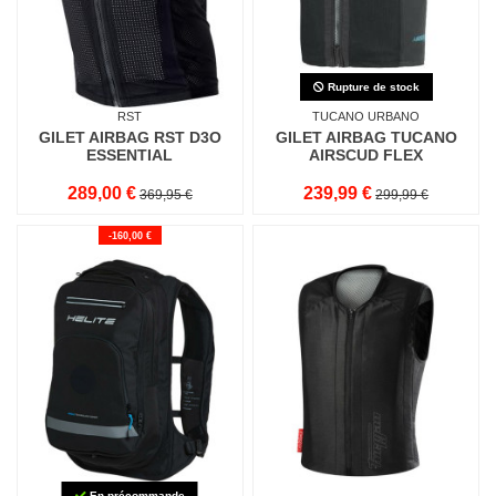
Rupture de stock
RST
TUCANO URBANO
GILET AIRBAG RST D3O
GILET AIRBAG TUCANO
ESSENTIAL
AIRSCUD FLEX
289,00 €
239,99 €
369,95 €
299,99 €
-160,00 €
En précommande