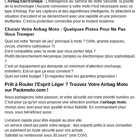
L'
Airbag Électronique
: L'Intelligence au Service de Votre Sécurité, la pointe
de la technologie ! Aucune connexion à votre moto n'est nécessaire avec ce
type d'Airbag. Par ses capteurs et des algorithmes intelligents, ils détectent la
situation d'accident et se déclenchent avec une rapidité et une précision
bluffantes. C'est la protection connectée pour le motard moderne.
Choisir Votre Airbag Moto : Quelques Pistes Pour Ne Pas
Vous Tromper
Quel est votre "terrain de jeu" principal à moto ? (Ville, grands espaces,
circuit, chemins caillouteux ?)
Est-il compatible avec la veste que vous portez déjà ?
Plutôt déclenchement mécanique (simple) ou électronique (plus sophistiqué)
?
C'est un équipement qui demande un minimum d'attention (recharge,
entretien). Est-ce que ça vous convient ?
Quel est votre budget ? Et regardez bien les garanties proposées !
Prêt à Rouler l'Esprit Léger ? Trouvez Votre Airbag Moto
sur Packmoto.com !
Nous partageons votre passion, et votre sécurité est notre priorité numéro un.
C'est pour ça qu'on vous propose une sélection pointue d'
airbags moto
,
choisis avec soin pour leur qualité et leur fiabilité. En commandant chez
nous, vous bénéficiez aussi :
Livraison rapide pour être équipé au plus vite.
un service client qui parle votre langue : des experts prêts à vous conseiller.
un paiement en toute sécurité pour vos achats.
Satisfait ou remboursé sous 30 jours* (voir CGV).