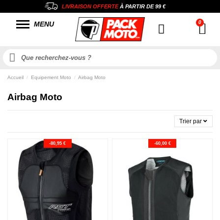
LIVRAISON OFFERTE
À PARTIR DE
99 €
MENU
Accueil
Equipement Moto
Airbag Moto
Airbag Moto
Trier par
-80,95 €
-60,00 €