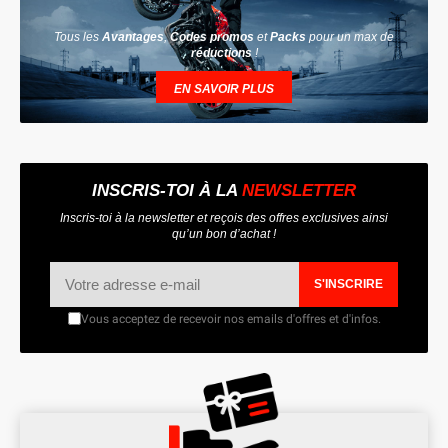
Tous les
Avantages
,
Codes promos
et
Packs
pour un max de
réductions
!
EN SAVOIR PLUS
INSCRIS-TOI À LA
NEWSLETTER
Inscris-toi à la newsletter et reçois des offres exclusives ainsi
qu’un bon d’achat !
S'INSCRIRE
Vous acceptez de recevoir nos emails d'offres et d'infos.