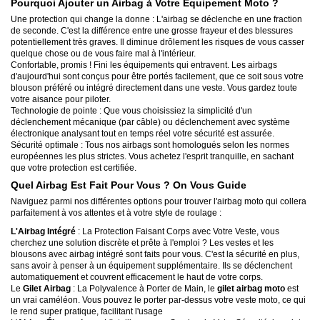
Pourquoi Ajouter un Airbag à Votre Équipement Moto ?
Une protection qui change la donne : L'airbag se déclenche en une fraction
de seconde. C'est la différence entre une grosse frayeur et des blessures
potentiellement très graves. Il diminue drôlement les risques de vous casser
quelque chose ou de vous faire mal à l'intérieur.
Confortable, promis ! Fini les équipements qui entravent. Les airbags
d'aujourd'hui sont conçus pour être portés facilement, que ce soit sous votre
blouson préféré ou intégré directement dans une veste. Vous gardez toute
votre aisance pour piloter.
Technologie de pointe : Que vous choisissiez la simplicité d'un
déclenchement mécanique (par câble) ou déclenchement avec système
électronique analysant tout en temps réel votre sécurité est assurée.
Sécurité optimale : Tous nos airbags sont homologués selon les normes
européennes les plus strictes. Vous achetez l'esprit tranquille, en sachant
que votre protection est certifiée.
Quel Airbag Est Fait Pour Vous ? On Vous Guide
Naviguez parmi nos différentes options pour trouver l'airbag moto qui collera
parfaitement à vos attentes et à votre style de roulage :
L'Airbag Intégré
: La Protection Faisant Corps avec Votre Veste, vous
cherchez une solution discrète et prête à l'emploi ? Les vestes et les
blousons avec airbag intégré sont faits pour vous. C'est la sécurité en plus,
sans avoir à penser à un équipement supplémentaire. Ils se déclenchent
automatiquement et couvrent efficacement le haut de votre corps.
Le
Gilet Airbag
: La Polyvalence à Porter de Main, le
gilet airbag moto
est
un vrai caméléon. Vous pouvez le porter par-dessus votre veste moto, ce qui
le rend super pratique, facilitant l'usage