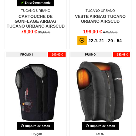
En précommande
TUCANO URBANO
TUCANO URBANO
CARTOUCHE DE
VESTE AIRBAG TUCANO
GONFLAGE AIRBAG
URBANO AIRSCUD
TUCANO URBANO AIRSCUD
79,00 €
199,00 €
99,00 €
479,99 €
22
J.
21
:
20
:
53
PROMO !
-100,00 €
PROMO !
-140,09 €
Rupture de stock
Rupture de stock
Furygan
IXON