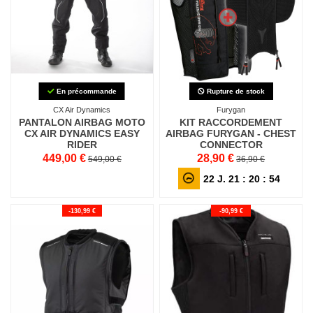
En précommande
Rupture de stock
CX Air Dynamics
Furygan
PANTALON AIRBAG MOTO
KIT RACCORDEMENT
CX AIR DYNAMICS EASY
AIRBAG FURYGAN - CHEST
RIDER
CONNECTOR
449,00 €
28,90 €
549,00 €
36,90 €
22
J.
21
:
20
:
53
-130,99 €
-90,99 €