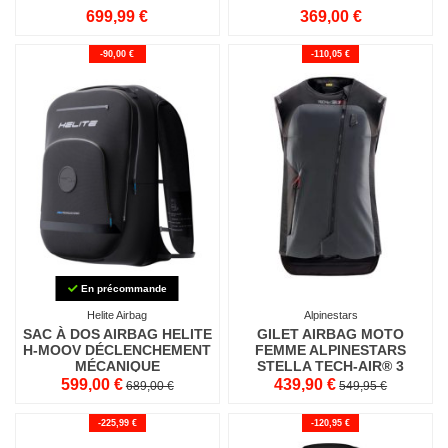
699,99 €
369,00 €
-90,00 €
-110,05 €
En précommande
Helite Airbag
Alpinestars
SAC À DOS AIRBAG HELITE
GILET AIRBAG MOTO
H-MOOV DÉCLENCHEMENT
FEMME ALPINESTARS
MÉCANIQUE
STELLA TECH-AIR® 3
599,00 €
439,90 €
689,00 €
549,95 €
-225,99 €
-120,95 €