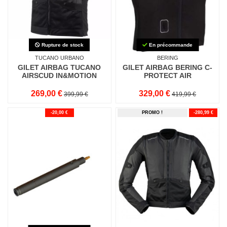
Rupture de stock
En précommande
TUCANO URBANO
BERING
GILET AIRBAG TUCANO
GILET AIRBAG BERING C-
AIRSCUD IN&MOTION
PROTECT AIR
269,00 €
329,00 €
399,99 €
419,99 €
-20,00 €
PROMO !
-280,99 €