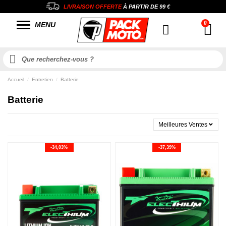
LIVRAISON OFFERTE
À PARTIR DE
99 €
MENU
Accueil
Entretien
Batterie
Batterie
Meilleures Ventes
-34,03%
-37,39%