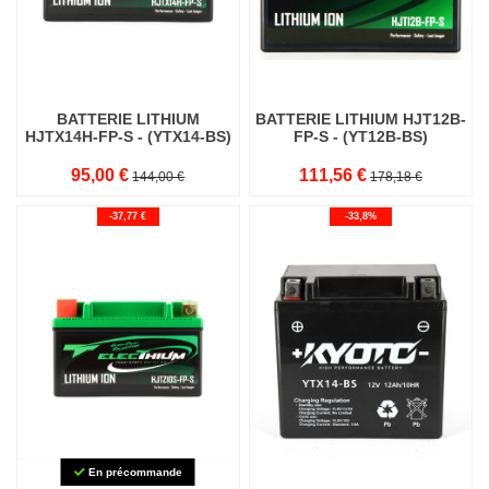
BATTERIE LITHIUM
BATTERIE LITHIUM HJT12B-
HJTX14H-FP-S - (YTX14-BS)
FP-S - (YT12B-BS)
95,00 €
111,56 €
144,00 €
178,18 €
-37,77 €
-33,8%
En précommande