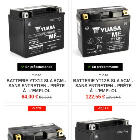
En précommande
En précommande
Yuasa
Yuasa
BATTERIE YTX12 SLA AGM -
BATTERIE YT12B SLA AGM -
SANS ENTRETIEN - PRÊTE
SANS ENTRETIEN - PRÊTE
À L'EMPLOI.
À L'EMPLOI.
64,00 €
122,55 €
83,33 €
129,64 €
-5,47%
-20,12 €