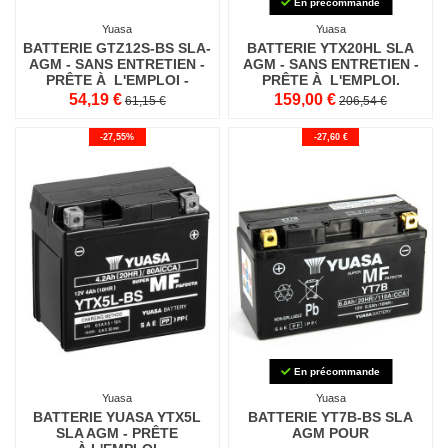
En précommande
Yuasa
Yuasa
BATTERIE GTZ12S-BS SLA-
BATTERIE YTX20HL SLA
AGM - SANS ENTRETIEN -
AGM - SANS ENTRETIEN -
PRÊTE À L'EMPLOI -
PRÊTE À L'EMPLOI.
EQUIVALENTE YTZ
54,19 €
159,00 €
61,15 €
206,54 €
-27,55%
-27,60 €
En précommande
Yuasa
Yuasa
BATTERIE YUASA YTX5L
BATTERIE YT7B-BS SLA
SLA AGM - PRÊTE
AGM POUR