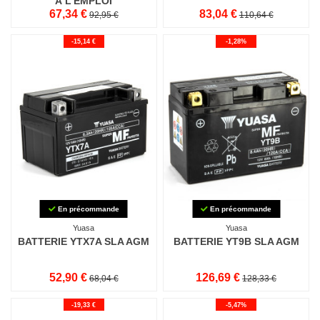
À L'EMPLOI
67,34 €
83,04 €
92,95 €
110,64 €
-15,14 €
-1,28%
En précommande
En précommande
Yuasa
Yuasa
BATTERIE YTX7A SLA AGM
BATTERIE YT9B SLA AGM
52,90 €
126,69 €
68,04 €
128,33 €
-19,33 €
-5,47%