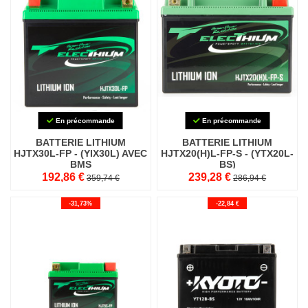
En précommande
En précommande
BATTERIE LITHIUM
BATTERIE LITHIUM
HJTX30L-FP - (YIX30L) AVEC
HJTX20(H)L-FP-S - (YTX20L-
BMS
BS)
192,86 €
239,28 €
359,74 €
286,94 €
-31,73%
-22,84 €