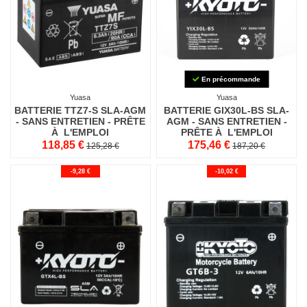
En précommande
Yuasa
Yuasa
BATTERIE TTZ7-S SLA-AGM
BATTERIE GIX30L-BS SLA-
- SANS ENTRETIEN - PRÊTE
AGM - SANS ENTRETIEN -
À L'EMPLOI
PRÊTE À L'EMPLOI
118,85 €
175,46 €
125,28 €
187,20 €
-9,28 €
-10,02 €