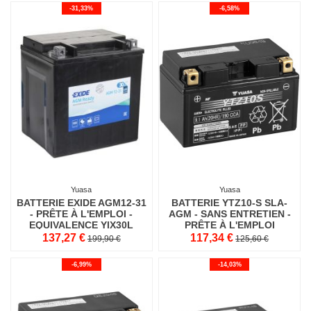
-31,33%
-6,58%
Yuasa
Yuasa
BATTERIE EXIDE AGM12-31
BATTERIE YTZ10-S SLA-
- PRÊTE À L'EMPLOI -
AGM - SANS ENTRETIEN -
EQUIVALENCE YIX30L
PRÊTE À L'EMPLOI
137,27 €
117,34 €
199,90 €
125,60 €
-6,99%
-14,03%