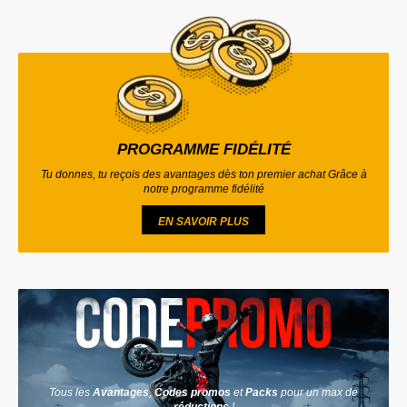
PROGRAMME FIDÉLITÉ
Tu donnes, tu reçois des avantages dès ton premier achat Grâce à
notre programme fidélité
EN SAVOIR PLUS
Tous les
Avantages
,
Codes promos
et
Packs
pour un max de
réductions
!