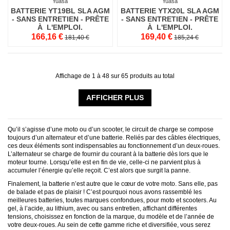
Yuasa
Yuasa
BATTERIE YT19BL SLA AGM
BATTERIE YTX20L SLA AGM
- SANS ENTRETIEN - PRÊTE
- SANS ENTRETIEN - PRÊTE
À L'EMPLOI.
À L'EMPLOI.
166,16 €
169,40 €
181,40 €
185,24 €
Affichage de 1 à 48 sur 65 produits au total
AFFICHER PLUS
Qu’il s’agisse d’une moto ou d’un scooter, le circuit de charge se compose
toujours d’un alternateur et d’une batterie. Reliés par des câbles électriques,
ces deux éléments sont indispensables au fonctionnement d’un deux-roues.
L’alternateur se charge de fournir du courant à la batterie dès lors que le
moteur tourne. Lorsqu’elle est en fin de vie, celle-ci ne parvient plus à
accumuler l’énergie qu’elle reçoit. C’est alors que surgit la panne.
Finalement, la batterie n’est autre que le cœur de votre moto. Sans elle, pas
de balade et pas de plaisir ! C’est pourquoi nous avons rassemblé les
meilleures batteries, toutes marques confondues, pour moto et scooters. Au
gel, à l’acide, au lithium, avec ou sans entretien, affichant différentes
tensions, choisissez en fonction de la marque, du modèle et de l’année de
votre deux-roues. Au sein de cette gamme riche et diversifiée, vous serez