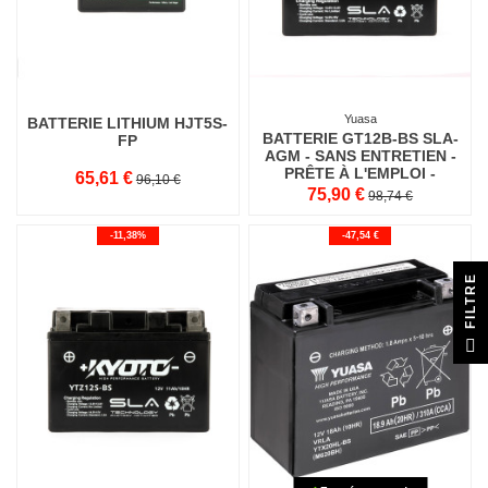
Yuasa
BATTERIE LITHIUM HJT5S-
BATTERIE GT12B-BS SLA-
FP
AGM - SANS ENTRETIEN -
PRÊTE À L'EMPLOI -
65,61 €
96,10 €
EQUIVELENTE YT12B-BS
75,90 €
98,74 €
-11,38%
-47,54 €
E
F
I
L
T
R