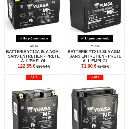
En précommande
En précommande
Yuasa
Yuasa
BATTERIE YT12A SLA AGM -
BATTERIE YTX14 SLA AGM -
SANS ENTRETIEN - PRÊTE
SANS ENTRETIEN - PRÊTE
À L'EMPLOI.
À L'EMPLOI.
122,55 €
71,90 €
129,64 €
92,02 €
-7,17%
-7,84%