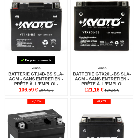
En précommande
Yuasa
Yuasa
BATTERIE GT14B-BS SLA-
BATTERIE GTX20L-BS SLA-
AGM - SANS ENTRETIEN -
AGM - SANS ENTRETIEN -
PRÊTE À L'EMPLOI -
PRÊTE À L'EMPLOI
EQUIVALENTE YT14B-BS
106,59 €
121,16 €
107,72 €
124,55 €
-5,13%
-6,27%