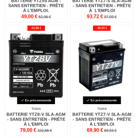
BATTERIE YTZ5S AGM -
BATTERIE YTZ7-S SLA-AGM
SANS ENTRETIEN - PRÊTE
- SANS ENTRETIEN - PRÊTE
À L'EMPLOI.
À L'EMPLOI
49,00 €
93,72 €
62,96 €
97,09 €
-23,86 €
-20,03 €
En précommande
En précommande
Yuasa
Yuasa
BATTERIE YTZ8-V SLA-AGM
BATTERIE YTZ7-V SLA-AGM
- SANS ENTRETIEN - PRÊTE
- SANS ENTRETIEN - PRÊTE
À L'EMPLOI
À L'EMPLOI
79,00 €
69,90 €
102,86 €
89,93 €