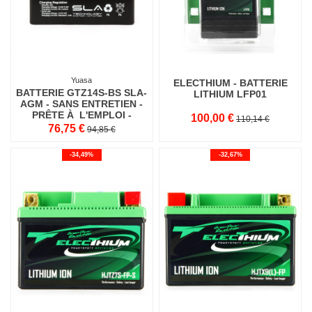
Yuasa
ELECTHIUM - BATTERIE
BATTERIE GTZ14S-BS SLA-
LITHIUM LFP01
AGM - SANS ENTRETIEN -
PRÊTE À L'EMPLOI -
100,00 €
110,14 €
EQUIVALENTE YTZ14S-BS
76,75 €
94,85 €
-34,49%
-32,67%