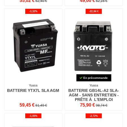
55,02 €
49,00 €
62,40 €
62,16 €
-3,32%
-22,84 €
En précommande
Yuasa
Yuasa
BATTERIE YTX7L SLA AGM
BATTERIE GB14L-A2 SLA-
AGM - SANS ENTRETIEN -
PRÊTE À L'EMPLOI
59,45 €
75,90 €
61,49 €
98,74 €
-1,05%
-2,72%