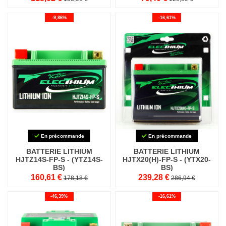
-9,86%
-16,61%
En précommande
En précommande
BATTERIE LITHIUM
BATTERIE LITHIUM
HJTZ14S-FP-S - (YTZ14S-
HJTX20(H)-FP-S - (YTX20-
BS)
BS)
160,61 €
239,28 €
178,18 €
286,94 €
-46,39%
-16,61%