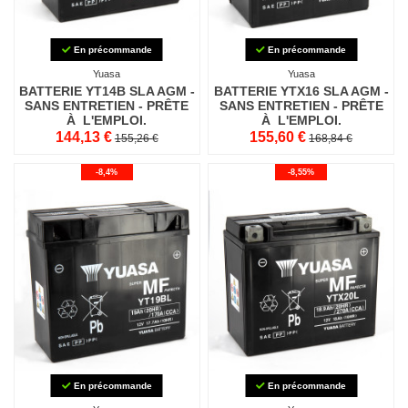
En précommande
En précommande
Yuasa
Yuasa
BATTERIE YT14B SLA AGM -
BATTERIE YTX16 SLA AGM -
SANS ENTRETIEN - PRÊTE
SANS ENTRETIEN - PRÊTE
À L'EMPLOI.
À L'EMPLOI.
144,13 €
155,60 €
155,26 €
168,84 €
-8,4%
-8,55%
En précommande
En précommande