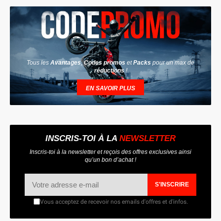
Tous les
Avantages
,
Codes promos
et
Packs
pour un max de
réductions
!
EN SAVOIR PLUS
INSCRIS-TOI À LA
NEWSLETTER
Inscris-toi à la newsletter et reçois des offres exclusives ainsi
qu’un bon d’achat !
S'INSCRIRE
Vous acceptez de recevoir nos emails d'offres et d'infos.