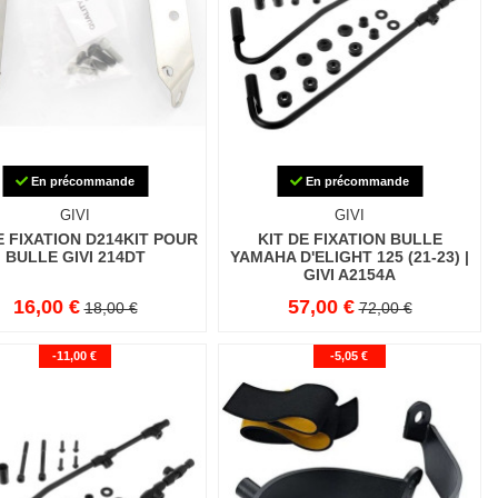
En précommande
En précommande
GIVI
GIVI
E FIXATION D214KIT POUR
KIT DE FIXATION BULLE
BULLE GIVI 214DT
YAMAHA D'ELIGHT 125 (21-23) |
GIVI A2154A
16,00 €
57,00 €
18,00 €
72,00 €
-11,00 €
-5,05 €