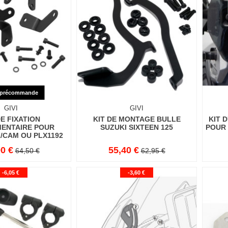
précommande
GIVI
GIVI
DE FIXATION
KIT DE MONTAGE BULLE
KIT 
ENTAIRE POUR
SUZUKI SIXTEEN 125
POUR 
/CAM OU PLX1192
0 €
55,40 €
64,50 €
62,95 €
-6,05 €
-3,60 €