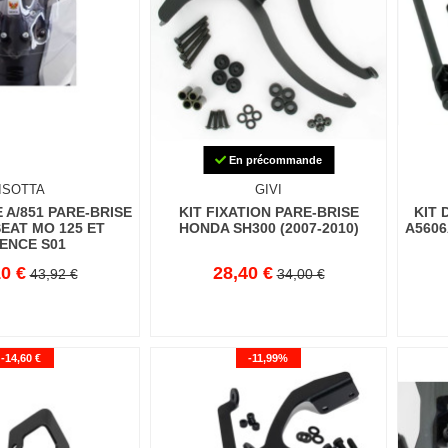
En précommande
ISOTTA
GIVI
 A/851 PARE-BRISE
KIT FIXATION PARE-BRISE
KIT 
SEAT MO 125 ET
HONDA SH300 (2007-2010)
A5606
LENCE S01
0 €
28,40 €
43,92 €
34,00 €
-14,60 €
-11,99%