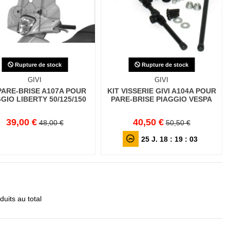
Rupture de stock
Rupture de stock
GIVI
GIVI
PARE-BRISE A107A POUR
KIT VISSERIE GIVI A104A POUR
GIO LIBERTY 50/125/150
PARE-BRISE PIAGGIO VESPA
39,00 €
40,50 €
48,00 €
50,50 €
25
J.
18
:
19
:
01
uits au total