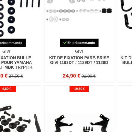
précommande
En précommande
GIVI
GIVI
FIXATION BULLE
KIT DE FIXATION PARE-BRISE
KIT 
T POUR YAMAHA
GIVI 1163DT / 1129DT / 1129D
BUL
ET MBK TRYPTIK
0 €
24,90 €
27,50 €
31,00 €
-9,80 €
-19,50 €