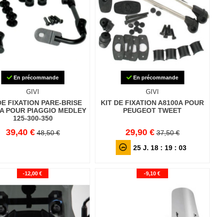
En précommande
En précommande
GIVI
GIVI
DE FIXATION PARE-BRISE
KIT DE FIXATION A8100A POUR
A POUR PIAGGIO MEDLEY
PEUGEOT TWEET
125-300-350
39,40 €
29,90 €
48,50 €
37,50 €
25
J.
18
:
19
:
01
-12,00 €
-9,10 €