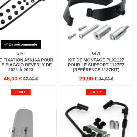
En précommande
GIVI
GIVI
DE FIXATION A5616A POUR
KIT DE MONTAGE PLX1127
LE PIAGGIO BEVERLY DE
POUR LE SUPPORT 1127FZ
2021 À 2023
(RÉFÉRENCE 1127KIT)
46,00 €
29,90 €
57,00 €
34,95 €
-9,00 €
-10,00 €