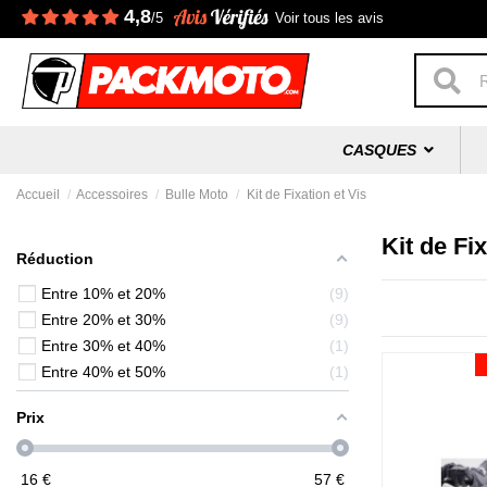
4,8
/5
Voir tous les avis
CASQUES
Accueil
Accessoires
Bulle Moto
Kit de Fixation et Vis
Kit de Fix
Réduction
Entre 10% et 20%
9
Entre 20% et 30%
9
Entre 30% et 40%
1
Entre 40% et 50%
1
Prix
16
€
57
€