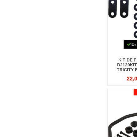
En 
KIT DE 
D2120KI
TRICITY 
22,0