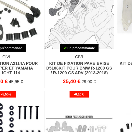
précommande
En précommande
GIVI
GIVI
ATION A2114A POUR
KIT DE FIXATION PARE-BRISE
KIT D
PER ET YAMAHA
D5108KIT POUR BMW R-1200 GS
LIGHT 114
/ R-1200 GS ADV (2013-2018)
0 €
25,40 €
45,95 €
29,00 €
-5,50 €
-6,10 €