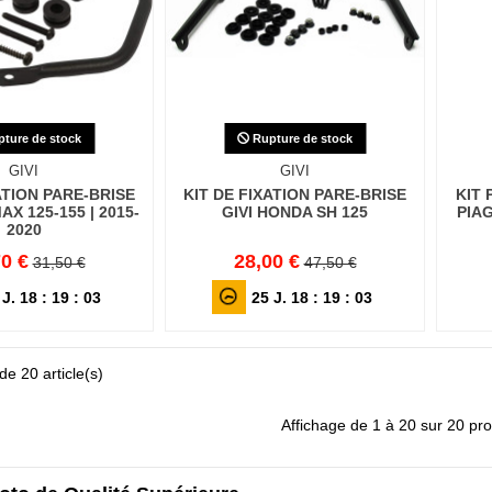
ture de stock
Rupture de stock
GIVI
GIVI
ATION PARE-BRISE
KIT DE FIXATION PARE-BRISE
KIT 
X 125-155 | 2015-
GIVI HONDA SH 125
PIAG
2020
0 €
28,00 €
31,50 €
47,50 €
J.
18
:
19
:
01
25
J.
18
:
19
:
01
de 20 article(s)
Affichage de 1 à 20 sur 20 prod