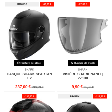
PROMO !
-62,99 €
-22,00 €
Rupture de stock
Rupture de stock
SHARK
SHARK
CASQUE SHARK SPARTAN
VISIÈRE SHARK NANO |
1.2
VZ130
237,00 €
9,90 €
299,99 €
31,90 €
-130,95 €
PROMO !
-219,99 €