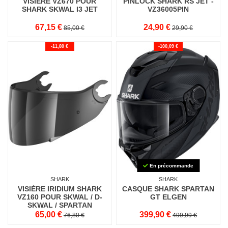
VISIÈRE VZ670 POUR
PINLOCK SHARK RS JET -
SHARK SKWAL I3 JET
VZ36005PIN
67,15 €
24,90 €
85,00 €
29,90 €
-11,80 €
-100,09 €
En précommande
SHARK
SHARK
VISIÈRE IRIDIUM SHARK
CASQUE SHARK SPARTAN
VZ160 POUR SKWAL / D-
GT ELGEN
SKWAL / SPARTAN
65,00 €
399,90 €
76,80 €
499,99 €