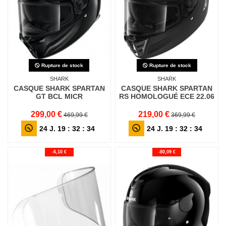
Rupture de stock
Rupture de stock
SHARK
SHARK
CASQUE SHARK SPARTAN
CASQUE SHARK SPARTAN
GT BCL MICR
RS HOMOLOGUÉ ECE 22.06
299,00 €
219,00 €
469,99 €
369,99 €
24
J.
19
:
32
:
32
24
J.
19
:
32
:
32
-6,10 €
-80,09 €