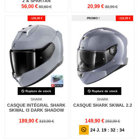
2 & SPARTAN
56,00 €
20,99 €
80,60 €
30,99 €
-130,00 €
PROMO !
-110,09 €
Rupture de stock
Rupture de stock
SHARK
SHARK
CASQUE INTÉGRAL SHARK
CASQUE SHARK SKWAL 2.2
SKWAL I3 DARK SHADOW
189,90 €
149,90 €
319,90 €
259,99 €
24
J.
19
:
32
:
32