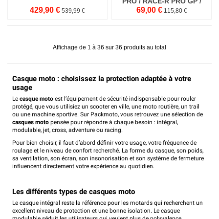
PRO / RACE-R PRO GP /
AERON GP
429,90 €
69,00 €
539,99 €
115,80 €
Affichage de 1 à 36 sur 36 produits au total
Casque moto : choisissez la protection adaptée à votre
usage
Le
casque moto
est l’équipement de sécurité indispensable pour rouler
protégé, que vous utilisiez un scooter en ville, une moto routière, un trail
ou une machine sportive. Sur Packmoto, vous retrouvez une sélection de
casques moto
pensée pour répondre à chaque besoin : intégral,
modulable, jet, cross, adventure ou racing.
Pour bien choisir, il faut d’abord définir votre usage, votre fréquence de
roulage et le niveau de confort recherché. La forme du casque, son poids,
sa ventilation, son écran, son insonorisation et son système de fermeture
influencent directement votre expérience au quotidien.
Les différents types de casques moto
Le casque intégral reste la référence pour les motards qui recherchent un
excellent niveau de protection et une bonne isolation. Le casque
modulable séduit les utilisateurs qui veulent plus de polyvalence,