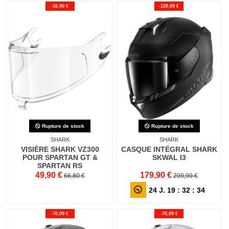
-16,90 €
-120,09 €
Rupture de stock
Rupture de stock
SHARK
SHARK
VISIÈRE SHARK VZ300
CASQUE INTÉGRAL SHARK
POUR SPARTAN GT &
SKWAL I3
SPARTAN RS
49,90 €
179,90 €
66,80 €
299,99 €
24
J.
19
:
32
:
32
-70,09 €
-70,09 €