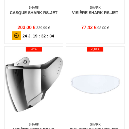
SHARK
SHARK
CASQUE SHARK RS-JET
VISIÈRE SHARK RS-JET
203,00 €
77,42 €
339,99 €
98,00 €
24
J.
19
:
32
:
32
-21%
-5,00 €
SHARK
SHARK