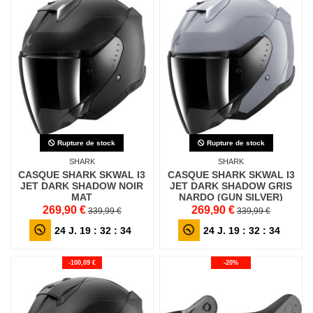
Rupture de stock
Rupture de stock
SHARK
SHARK
CASQUE SHARK SKWAL I3
CASQUE SHARK SKWAL I3
JET DARK SHADOW NOIR
JET DARK SHADOW GRIS
MAT
NARDO (GUN SILVER)
269,90 €
269,90 €
339,99 €
339,99 €
24
J.
19
:
32
:
32
24
J.
19
:
32
:
32
-100,09 €
-20%