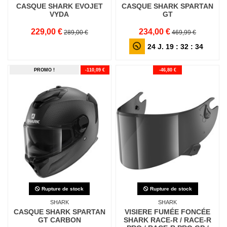
CASQUE SHARK EVOJET
CASQUE SHARK SPARTAN
VYDA
GT
229,00 €
234,00 €
289,00 €
469,99 €
24
J.
19
:
32
:
32
PROMO !
-110,09 €
-46,80 €
Rupture de stock
Rupture de stock
SHARK
SHARK
CASQUE SHARK SPARTAN
VISIERE FUMÉE FONCÉE
GT CARBON
SHARK RACE-R / RACE-R