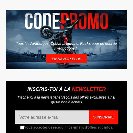
Tous les
Avantages
,
Codes promos
et
Packs
pour un max de
réductions
!
EN SAVOIR PLUS
INSCRIS-TOI À LA
NEWSLETTER
Inscris-toi à la newsletter et reçois des offres exclusives ainsi
qu’un bon d’achat !
S'INSCRIRE
Vous acceptez de recevoir nos emails d'offres et d'infos.