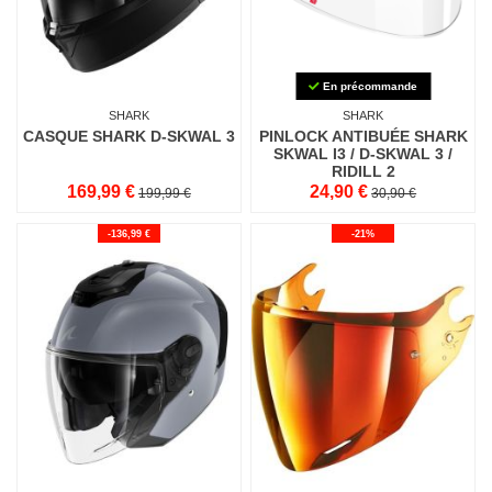
En précommande
SHARK
SHARK
CASQUE SHARK D-SKWAL 3
PINLOCK ANTIBUÉE SHARK
SKWAL I3 / D-SKWAL 3 /
RIDILL 2
169,99 €
24,90 €
199,99 €
30,90 €
-136,99 €
-21%