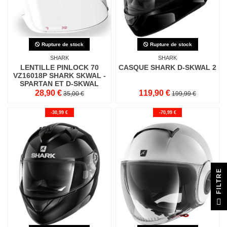
Rupture de stock
Rupture de stock
SHARK
SHARK
LENTILLE PINLOCK 70
CASQUE SHARK D-SKWAL 2
VZ16018P SHARK SKWAL -
SPARTAN ET D-SKWAL
28,90 €
119,90 €
35,00 €
199,99 €
-30,99 €
-70,99 €
E
F
I
L
T
R