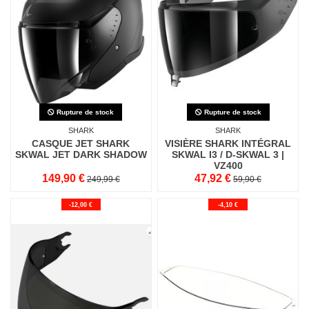
Rupture de stock
Rupture de stock
SHARK
SHARK
CASQUE JET SHARK
VISIÈRE SHARK INTÉGRAL
SKWAL JET DARK SHADOW
SKWAL I3 / D-SKWAL 3 |
VZ400
149,90 €
47,92 €
249,99 €
59,90 €
-12,00 €
-4,10 €