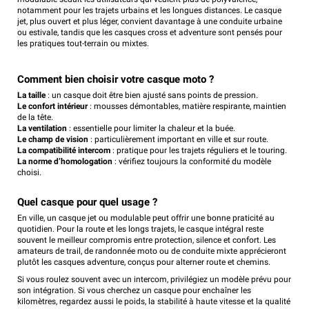
notamment pour les trajets urbains et les longues distances. Le casque
jet, plus ouvert et plus léger, convient davantage à une conduite urbaine
ou estivale, tandis que les casques cross et adventure sont pensés pour
les pratiques tout-terrain ou mixtes.
Comment bien choisir votre casque moto ?
La taille
: un casque doit être bien ajusté sans points de pression.
Le confort intérieur
: mousses démontables, matière respirante, maintien
de la tête.
La ventilation
: essentielle pour limiter la chaleur et la buée.
Le champ de vision
: particulièrement important en ville et sur route.
La compatibilité intercom
: pratique pour les trajets réguliers et le touring.
La norme d’homologation
: vérifiez toujours la conformité du modèle
choisi.
Quel casque pour quel usage ?
En ville, un casque jet ou modulable peut offrir une bonne praticité au
quotidien. Pour la route et les longs trajets, le casque intégral reste
souvent le meilleur compromis entre protection, silence et confort. Les
amateurs de trail, de randonnée moto ou de conduite mixte apprécieront
plutôt les casques adventure, conçus pour alterner route et chemins.
Si vous roulez souvent avec un intercom, privilégiez un modèle prévu pour
son intégration. Si vous cherchez un casque pour enchaîner les
kilomètres, regardez aussi le poids, la stabilité à haute vitesse et la qualité