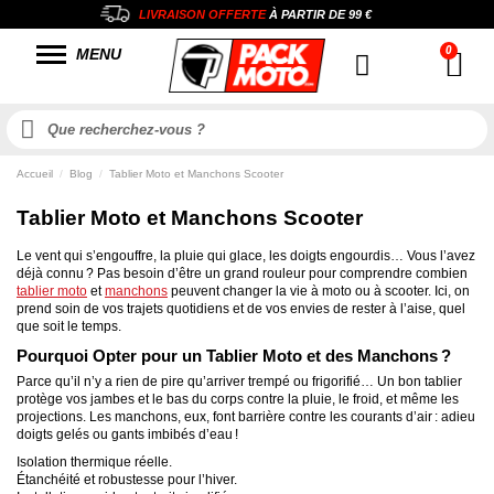
LIVRAISON OFFERTE
À PARTIR DE
99 €
MENU
Accueil
Blog
Tablier Moto et Manchons Scooter
Tablier Moto et Manchons Scooter
Le vent qui s’engouffre, la pluie qui glace, les doigts engourdis… Vous l’avez
déjà connu ? Pas besoin d’être un grand rouleur pour comprendre combien
tablier moto
et
manchons
peuvent changer la vie à moto ou à scooter. Ici, on
prend soin de vos trajets quotidiens et de vos envies de rester à l’aise, quel
que soit le temps.
Pourquoi Opter pour un Tablier Moto et des Manchons ?
Parce qu’il n’y a rien de pire qu’arriver trempé ou frigorifié… Un bon tablier
protège vos jambes et le bas du corps contre la pluie, le froid, et même les
projections. Les manchons, eux, font barrière contre les courants d’air : adieu
doigts gelés ou gants imbibés d’eau !
Isolation thermique réelle.
Étanchéité et robustesse pour l’hiver.