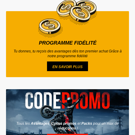
PROGRAMME FIDÉLITÉ
Tu donnes, tu reçois des avantages dès ton premier achat Grâce à
notre programme fidélité
EN SAVOIR PLUS
Tous les
Avantages
,
Codes promos
et
Packs
pour un max de
réductions
!