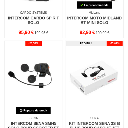
En précommande
CARDO SYSTEMS
MidLand
INTERCOM CARDO SPIRIT
INTERCOM MOTO MIDLAND
SOLO
BT MINI SOLO
95,90 €
92,90 €
109,95 €
109,00 €
-29,53%
PROMO !
-23,02%
Rupture de stock
SENA
SENA
INTERCOM SENA SMH5
KIT INTERCOM SENA 3S-B
SOLO POUR SCOOTER ET
PLUS POUR CASQUE JET