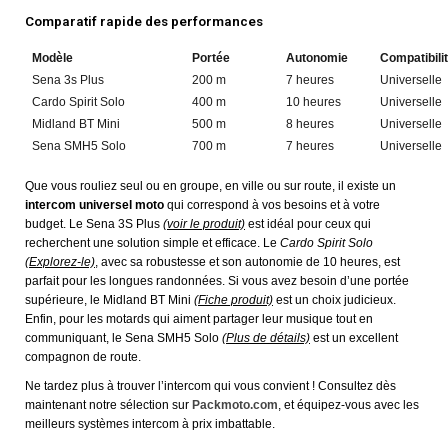
Comparatif rapide des performances
Modèle
Portée
Autonomie
Compatibili
Sena 3s Plus
200 m
7 heures
Universelle
Cardo Spirit Solo
400 m
10 heures
Universelle
Midland BT Mini
500 m
8 heures
Universelle
Sena SMH5 Solo
700 m
7 heures
Universelle
Que vous rouliez seul ou en groupe, en ville ou sur route, il existe un
intercom universel moto
qui correspond à vos besoins et à votre
budget. Le
Sena 3S Plus
(voir le produit)
est idéal pour ceux qui
recherchent une solution simple et efficace. Le
Cardo Spirit Solo
(Explorez-le)
, avec sa robustesse et son autonomie de 10 heures, est
parfait pour les longues randonnées. Si vous avez besoin d’une portée
supérieure, le
Midland BT Mini
(Fiche produit)
est un choix judicieux.
Enfin, pour les motards qui aiment partager leur musique tout en
communiquant, le
Sena SMH5 Solo
(Plus de détails)
est un excellent
compagnon de route.
Ne tardez plus à trouver l’intercom qui vous convient ! Consultez dès
maintenant notre sélection sur
Packmoto.com
, et équipez-vous avec les
meilleurs systèmes intercom à prix imbattable.