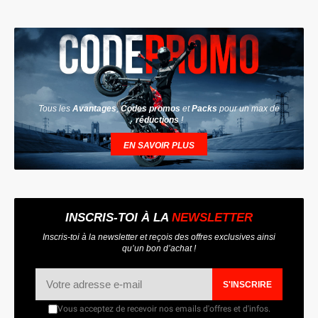
Tous les
Avantages
,
Codes promos
et
Packs
pour un max de
réductions
!
EN SAVOIR PLUS
INSCRIS-TOI À LA
NEWSLETTER
Inscris-toi à la newsletter et reçois des offres exclusives ainsi
qu’un bon d’achat !
S'INSCRIRE
Vous acceptez de recevoir nos emails d'offres et d'infos.