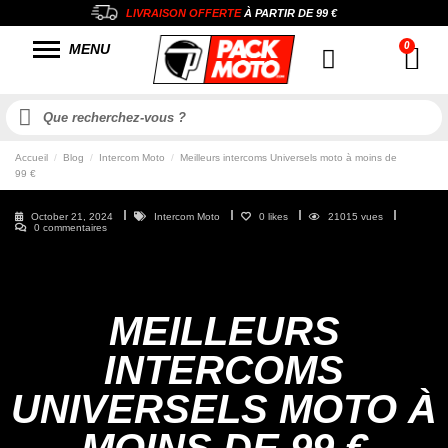
LIVRAISON OFFERTE
À PARTIR DE
99 €
MENU
Accueil
Blog
Intercom Moto
Meilleurs intercoms Universels moto à moins de
99 €
October 21, 2024
Intercom Moto
0
likes
21015 vues
0 commentaires
MEILLEURS
INTERCOMS
UNIVERSELS MOTO À