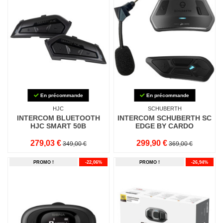
En précommande
En précommande
HJC
SCHUBERTH
INTERCOM BLUETOOTH
INTERCOM SCHUBERTH SC
HJC SMART 50B
EDGE BY CARDO
279,03 €
299,90 €
349,00 €
369,00 €
PROMO !
-22,06%
PROMO !
-26,94%