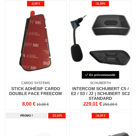
-2,00 €
-11,58%
En précommande
CARDO SYSTEMS
SCHUBERTH
STICK ADHÉSIF CARDO
INTERCOM SCHUBERT C5 /
DOUBLE FACE FREECOM
E2 / S3 / J2 | SCHUBERT SC2
STANDARD
8,00 €
229,01 €
10,00 €
259,00 €
PROMO !
-23,02%
-10,00 €