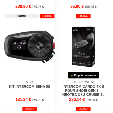
239,90 €
95,90 €
279,95 €
109,95 €
PROMO !
-22,28%
-15,65%
En précommande
SENA
CARDO SYSTEMS
KIT INTERCOM SENA 5S
INTERCOM CARDO 4X-S
POUR SHOEI GEN 3 –
NEOTEC 3 / J-CRUISE 3 /
GT-AIR 3
131,34 €
236,14 €
169,00 €
279,95 €
-99,01 €
-34,95 €