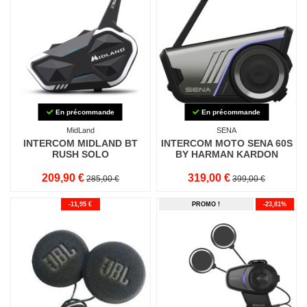
En précommande
En précommande
MidLand
SENA
INTERCOM MIDLAND BT
INTERCOM MOTO SENA 60S
RUSH SOLO
BY HARMAN KARDON
209,90 €
319,00 €
285,00 €
399,00 €
-11,95 €
PROMO !
-23,81%