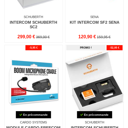
SCHUBERTH
SENA
INTERCOM SCHUBERTH
KIT INTERCOM SF2 SENA
SC2
299,00 €
120,90 €
369,00 €
159,95 €
-5,95 €
PROMO !
-52,00 €
En précommande
En précommande
CARDO SYSTEMS
SCHUBERTH
MODULE CARDO FREECOM
INTERCOM SCHUBERTH