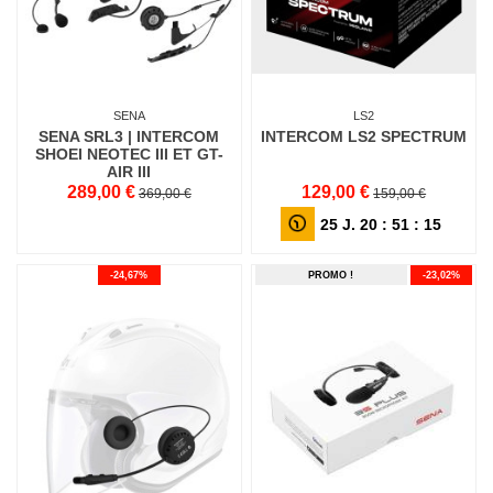
SENA
LS2
SENA SRL3 | INTERCOM
INTERCOM LS2 SPECTRUM
SHOEI NEOTEC III ET GT-
AIR III
289,00 €
129,00 €
369,00 €
159,00 €
25
J.
20
:
51
:
14
-24,67%
PROMO !
-23,02%