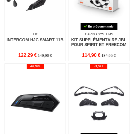
En précommande
HJC
CARDO SYSTEMS
INTERCOM HJC SMART 11B
KIT SUPPLÉMENTAIRE JBL
POUR SPIRIT ET FREECOM
122,29 €
114,90 €
149,90 €
134,95 €
-20,48%
-3,00 €