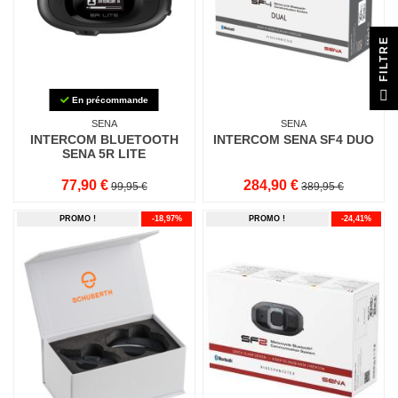
E
F
I
L
T
R
En précommande
SENA
SENA
INTERCOM BLUETOOTH
INTERCOM SENA SF4 DUO
SENA 5R LITE
77,90 €
284,90 €
99,95 €
389,95 €
PROMO !
-18,97%
PROMO !
-24,41%