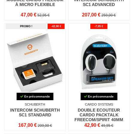
À MICRO FLEXIBLE
SC1 ADVANCED
47,00 €
207,00 €
52,95 €
259,00 €
PROMO !
-42,00 €
-7,05 €
En précommande
En précommande
SCHUBERTH
CARDO SYSTEMS
INTERCOM SCHUBERTH
DOUBLE ECOUTEUR
SC1 STANDARD
CARDO PACKTALK
FREECOM/SPIRIT 40MM
167,00 €
42,90 €
209,00 €
49,95 €