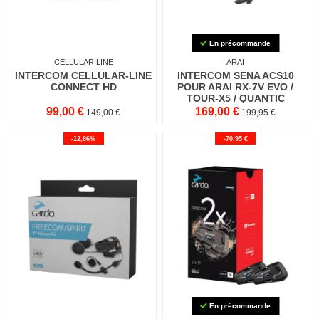
En précommande
CELLULAR LINE
ARAI
INTERCOM CELLULAR-LINE
INTERCOM SENA ACS10
CONNECT HD
POUR ARAI RX-7V EVO /
TOUR-X5 / QUANTIC
99,00 €
169,00 €
149,00 €
199,95 €
-12,86%
-70,95 €
En précommande