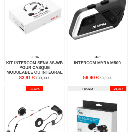
SENA
Sifam
KIT INTERCOM SENA 3S-WB
INTERCOM MYRA M500
POUR CASQUE
MODULABLE OU INTÉGRAL
83,91 €
59,90 €
109,00 €
69,90 €
-18,42%
PROMO !
-20,05 €