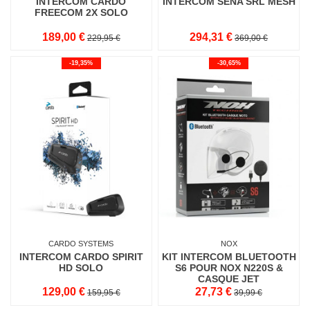
INTERCOM CARDO
INTERCOM SENA SRL MESH
FREECOM 2X SOLO
189,00 €
294,31 €
229,95 €
369,00 €
-19,35%
-30,65%
CARDO SYSTEMS
NOX
INTERCOM CARDO SPIRIT
KIT INTERCOM BLUETOOTH
HD SOLO
S6 POUR NOX N220S &
CASQUE JET
129,00 €
27,73 €
159,95 €
39,99 €