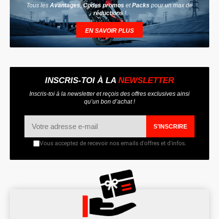
Tous les
Avantages
,
Codes promos
et
Packs
pour un max de
réductions
!
EN SAVOIR PLUS
INSCRIS-TOI À LA
NEWSLETTER
Inscris-toi à la newsletter et reçois des offres exclusives ainsi
qu’un bon d’achat !
S'INSCRIRE
Vous acceptez de recevoir nos emails d'offres et d'infos.