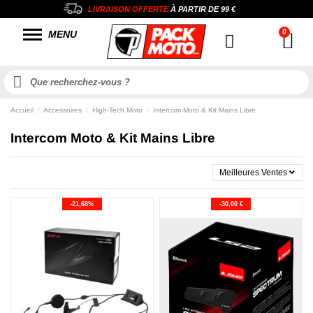
LIVRAISON OFFERTE
À PARTIR DE
99 €
MENU
Accueil
Accessoires
High-Tech Moto
Intercom Moto & Kit Mains Libre
Intercom Moto & Kit Mains Libre
Meilleures Ventes
-21,68%
-30,00 €