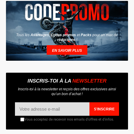
Tous les
Avantages
,
Codes promos
et
Packs
pour un max de
réductions
!
EN SAVOIR PLUS
INSCRIS-TOI À LA
NEWSLETTER
Inscris-toi à la newsletter et reçois des offres exclusives ainsi
qu’un bon d’achat !
S'INSCRIRE
Vous acceptez de recevoir nos emails d'offres et d'infos.