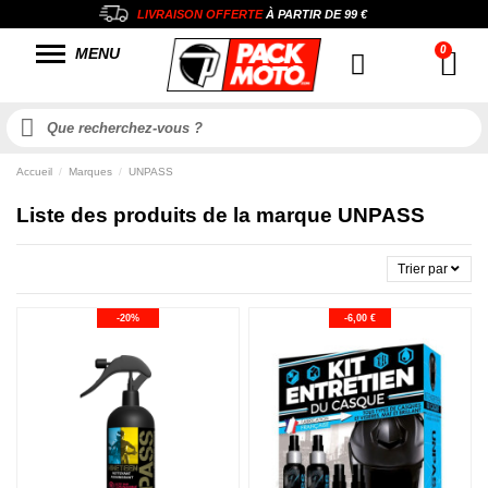
LIVRAISON OFFERTE
À PARTIR DE
99 €
MENU
Accueil
Marques
UNPASS
Liste des produits de la marque UNPASS
Trier par
-20%
-6,00 €