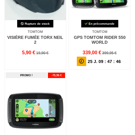
Rupture de stock
En précommande
TOMTOM
TOMTOM
VISIÈRE FUMÉE TORX NEIL
GPS TOMTOM RIDER 550
2
WORLD
5,90 €
339,00 €
19,90 €
399,95 €
25
J.
09
:
47
:
46
PROMO !
-70,96 €