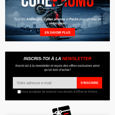
Tous les
Avantages
,
Codes promos
et
Packs
pour un max de
réductions
!
EN SAVOIR PLUS
INSCRIS-TOI À LA
NEWSLETTER
Inscris-toi à la newsletter et reçois des offres exclusives ainsi
qu’un bon d’achat !
S'INSCRIRE
Vous acceptez de recevoir nos emails d'offres et d'infos.