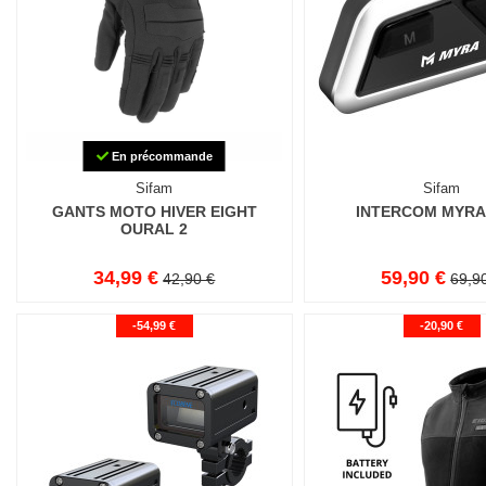
En précommande
Sifam
Sifam
GANTS MOTO HIVER EIGHT
INTERCOM MYRA
OURAL 2
34,99 €
59,90 €
42,90 €
69,9
-54,99 €
-20,90 €