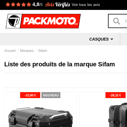
4,8
/5
Voir tous les avis
CASQUES
Accueil
Marques
Sifam
Liste des produits de la marque Sifam
-23,90 €
NOUVEAU
-28,32 €