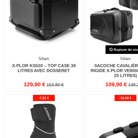
Rupture de sto
Sifam
Sifam
X-PLOR KS520 – TOP CASE 38
SACOCHE CAVALIÈR
LITRES AVEC DOSSERET
RIGIDE X-PLOR VE900/
25 LITRES)
129,90 €
109,90 €
153,80 €
138,
-7,91 €
-10,00 €