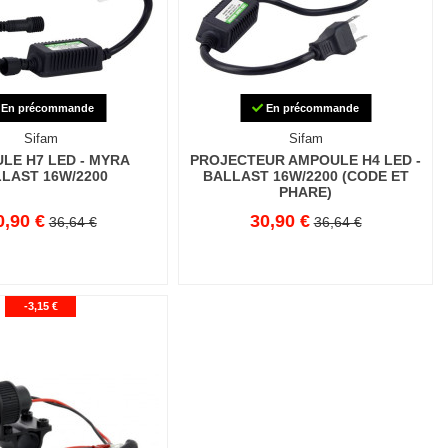
En précommande
En précommande
Sifam
Sifam
LE H7 LED - MYRA
PROJECTEUR AMPOULE H4 LED -
LAST 16W/2200
BALLAST 16W/2200 (CODE ET
PHARE)
0,90 €
30,90 €
36,64 €
36,64 €
-3,15 €