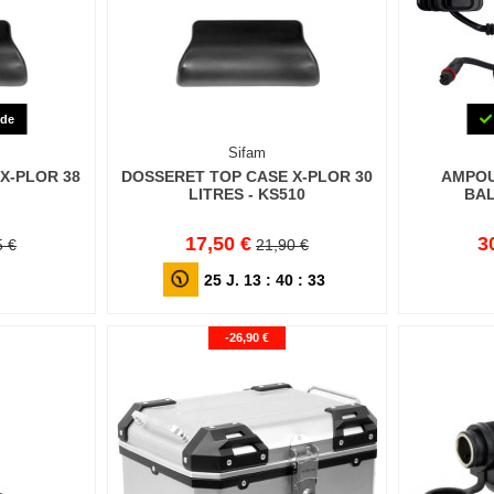
de
Sifam
X-PLOR 38
DOSSERET TOP CASE X-PLOR 30
AMPOU
LITRES - KS510
BAL
17,50 €
3
5 €
21,90 €
25
J.
13
:
40
:
32
-26,90 €