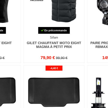
de
En précommande
Sifam
 EIGHT
GILET CHAUFFANT MOTO EIGHT
PAIRE PR
MAGMA À PETIT PRIX
RBMAX
79,90 €
14
0 €
99,90 €
-4,40 €