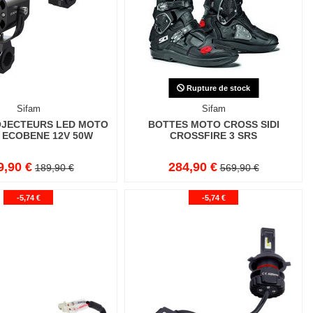
Rupture de stock
Sifam
Sifam
OJECTEURS LED MOTO
BOTTES MOTO CROSS SIDI
 ECOBENE 12V 50W
CROSSFIRE 3 SRS
9,90 €
284,90 €
189,90 €
569,90 €
-5,74 €
-5,74 €