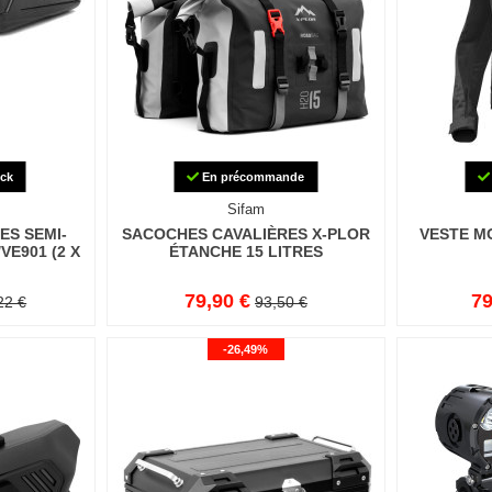
ck
En précommande
Sifam
ES SEMI-
SACOCHES CAVALIÈRES X-PLOR
VESTE M
VE901 (2 X
ÉTANCHE 15 LITRES
79,90 €
79
22 €
93,50 €
-26,49%