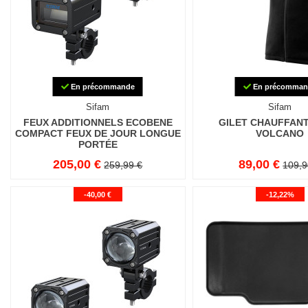
En précommande
En précomman
Sifam
Sifam
FEUX ADDITIONNELS ECOBENE
GILET CHAUFFANT
COMPACT FEUX DE JOUR LONGUE
VOLCANO
PORTÉE
205,00 €
89,00 €
259,99 €
109,9
-40,00 €
-12,22%