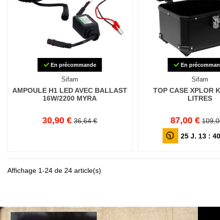
En précommande
En précomman
Sifam
Sifam
AMPOULE H1 LED AVEC BALLAST
TOP CASE XPLOR K
16W/2200 MYRA
LITRES
30,90 €
87,00 €
36,64 €
109,0
25
J.
13
:
4
Affichage 1-24 de 24 article(s)