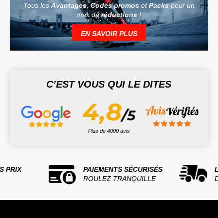
Tous les
Avantages
,
Codes promos
et
Packs
pour un
max de
réductions
!
EN SAVOIR PLUS
C’EST VOUS QUI LE DITES
Plus de 4000 avis
S PRIX
PAIEMENTS SÉCURISÉS
ROULEZ TRANQUILLE