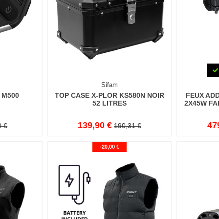
Sifam
 M500
TOP CASE X-PLOR KS580N NOIR
FEUX AD
52 LITRES
2X45W FA
139,90 €
47
0 €
190,31 €
-20,00 €