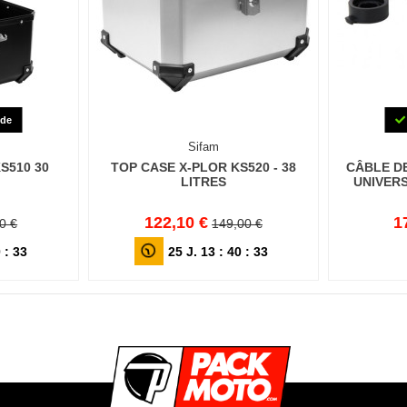
de
Sifam
S510 30
TOP CASE X-PLOR KS520 - 38
CÂBLE D
LITRES
UNIVER
122,10 €
1
0 €
149,00 €
0
:
32
25
J.
13
:
40
:
32