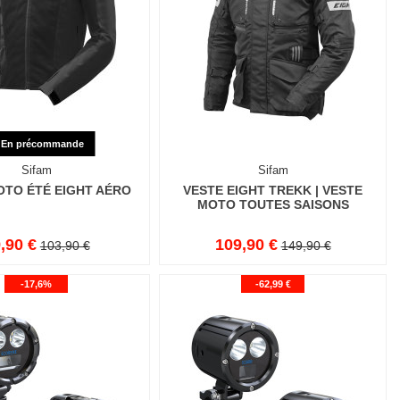
En précommande
Sifam
Sifam
OTO ÉTÉ EIGHT AÉRO
VESTE EIGHT TREKK | VESTE
MOTO TOUTES SAISONS
,90 €
109,90 €
103,90 €
149,90 €
-17,6%
-62,99 €