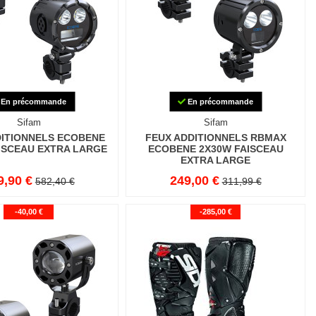
En précommande
En précommande
Sifam
Sifam
DITIONNELS ECOBENE
FEUX ADDITIONNELS RBMAX
ISCEAU EXTRA LARGE
ECOBENE 2X30W FAISCEAU
EXTRA LARGE
9,90 €
249,00 €
582,40 €
311,99 €
-40,00 €
-285,00 €