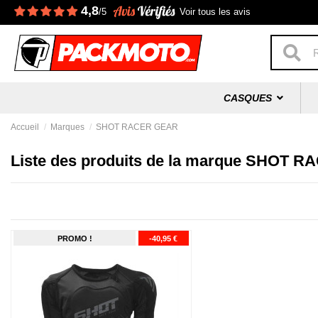
4,8
/5
Voir tous les avis
CASQUES
Accueil
Marques
SHOT RACER GEAR
Liste des produits de la marque SHOT 
PROMO !
-40,95 €