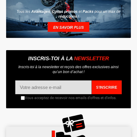
Tous les
Avantages
,
Codes promos
et
Packs
pour un max de
réductions
!
EN SAVOIR PLUS
INSCRIS-TOI À LA
NEWSLETTER
Inscris-toi à la newsletter et reçois des offres exclusives ainsi
qu’un bon d’achat !
S'INSCRIRE
Vous acceptez de recevoir nos emails d'offres et d'infos.