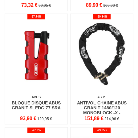
73,32 €
89,90 €
99,95 €
109,90 €
-27,74%
-29,34%
ABUS
ABUS
BLOQUE DISQUE ABUS
ANTIVOL CHAINE ABUS
GRANIT SLEDG 77 SRA
GRANIT 1480/120
MONOBLOCK -X -
HOMOLOGATION SRA
93,90 €
151,89 €
129,95 €
214,96 €
-27,3%
-23,95 €