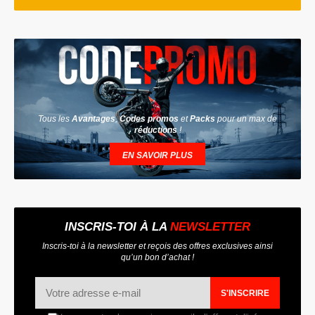
Tous les
Avantages
,
Codes promos
et
Packs
pour un max de
réductions
!
EN SAVOIR PLUS
INSCRIS-TOI À LA
NEWSLETTER
Inscris-toi à la newsletter et reçois des offres exclusives ainsi
qu’un bon d’achat !
S'INSCRIRE