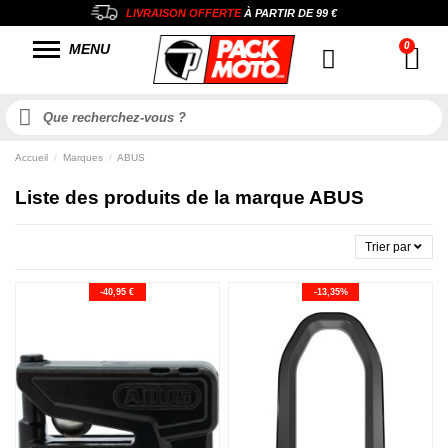
LIVRAISON OFFERTE
À PARTIR DE
99 €
MENU
Accueil
Marques
ABUS
Liste des produits de la marque ABUS
Trier par
-40,95 €
-13,35%