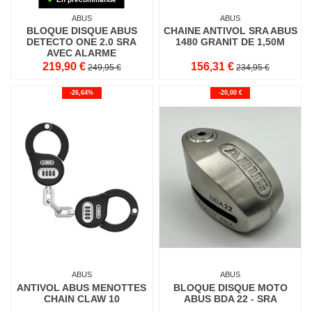
ABUS
ABUS
BLOQUE DISQUE ABUS
CHAINE ANTIVOL SRA ABUS
DETECTO ONE 2.0 SRA
1480 GRANIT DE 1,50M
AVEC ALARME
INTELLIGENTE
219,90 €
156,31 €
249,95 €
234,95 €
-26,64%
-20,00 €
ABUS
ABUS
ANTIVOL ABUS MENOTTES
BLOQUE DISQUE MOTO
CHAIN CLAW 10
ABUS BDA 22 - SRA