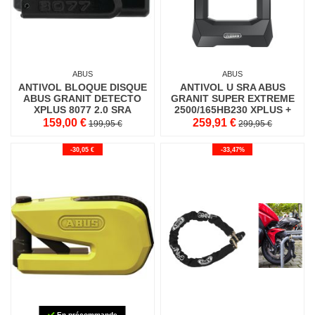
ABUS
ABUS
ANTIVOL BLOQUE DISQUE
ANTIVOL U SRA ABUS
ABUS GRANIT DETECTO
GRANIT SUPER EXTREME
XPLUS 8077 2.0 SRA
2500/165HB230 XPLUS +
ALARME
SUPPORT
159,00 €
259,91 €
199,95 €
299,95 €
-30,05 €
-33,47%
En précommande