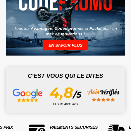
Tous les
Avantages
,
Codes promos
et
Packs
pour un
max de
réductions
!
EN SAVOIR PLUS
C’EST VOUS QUI LE DITES
Plus de 4000 avis
S PRIX
PAIEMENTS SÉCURISÉS