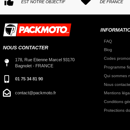
EST NOTRE OBJECTIF
DE FRANCE
INFORMATI
FAQ
NOUS CONTACTER
Blog
Codes promos
178, Rue Etienne Marcel 93170
Bagnolet - FRANCE
Programme fid
Qui sommes n
01 75 34 81 90
Nous contacte
contact@packmoto.fr
Mentions léga
Conditions gé
Protections d