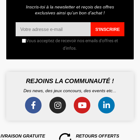
Inscris-toi à la newsletter et reçois des offres
exclusives ainsi qu’un bon d’achat !
S'INSCRIRE
Vous acceptez de recevoir nos emails d'offres et
d'infos.
REJOINS LA COMMUNAUTÉ !
Des news, des jeux concours, des events etc...
LIVRAISON GRATUITE
RETOURS OFFERTS