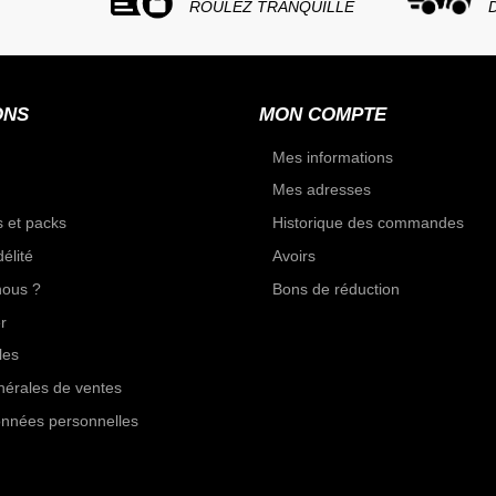
ROULEZ TRANQUILLE
ONS
MON COMPTE
Mes informations
Mes adresses
 et packs
Historique des commandes
élité
Avoirs
ous ?
Bons de réduction
r
les
nérales de ventes
onnées personnelles