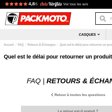
4,8
/5
Voir tous les avis
CASQUES
Accueil
FAQ
Retours & Échanges
Quel est le délai pour retourner un pro
Quel est le délai pour retourner un produit
FAQ |
RETOURS & ÉCHA
Retour à toutes les questions
Le retour est-il gratuit ?