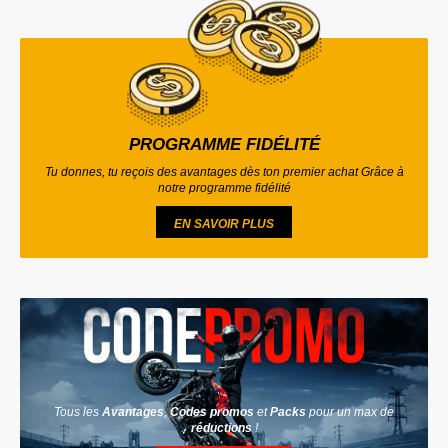
PROGRAMME FIDÉLITÉ
Tu donnes, tu reçois des avantages dès ton premier achat Grâce à
notre programme fidélité
EN SAVOIR PLUS
Tous les
Avantages
,
Codes promos
et
Packs
pour un max de
réductions
!