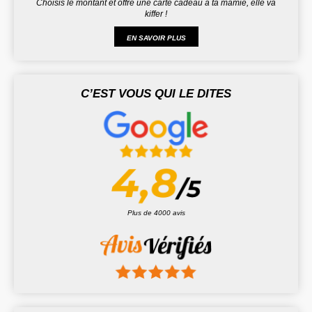
Choisis le montant et offre une carte cadeau à ta mamie, elle va
kiffer !
EN SAVOIR PLUS
C’EST VOUS QUI LE DITES
Plus de 4000 avis