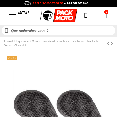
LIVRAISON OFFERTE
À PARTIR DE
99 €
MENU
Accueil
Equipement Moto
Sécurité et protections
Protection Hanche &
Genoux Chaft Noir
-3,40 €