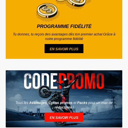
PROGRAMME FIDÉLITÉ
Tu donnes, tu reçois des avantages dès ton premier achat Grâce à
notre programme fidélité
EN SAVOIR PLUS
Tous les
Avantages
,
Codes promos
et
Packs
pour un max de
réductions
!
EN SAVOIR PLUS