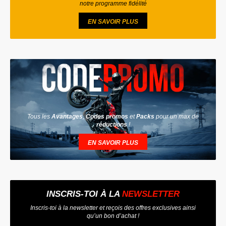
notre programme fidélité
EN SAVOIR PLUS
Tous les
Avantages
,
Codes promos
et
Packs
pour un max de
réductions
!
EN SAVOIR PLUS
INSCRIS-TOI À LA
NEWSLETTER
Inscris-toi à la newsletter et reçois des offres exclusives ainsi
qu’un bon d’achat !