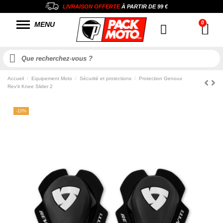
LIVRAISON OFFERTE
À PARTIR DE
99 €
MENU
Accueil
Equipement Moto
Sécurité et protections
Protection Genoux
Rev'it Knee Slider 2
-10%