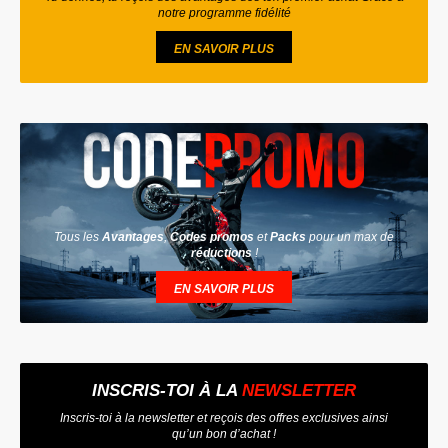
notre programme fidélité
EN SAVOIR PLUS
Tous les
Avantages
,
Codes promos
et
Packs
pour un max de
réductions
!
EN SAVOIR PLUS
INSCRIS-TOI À LA
NEWSLETTER
Inscris-toi à la newsletter et reçois des offres exclusives ainsi
qu’un bon d’achat !