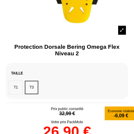
Protection Dorsale Bering Omega Flex
Niveau 2
TAILLE
T1
T3
Prix public conseillé
Économie réalisé
32,99 €
-6,09 €
Votre prix PackMoto
26,90 €