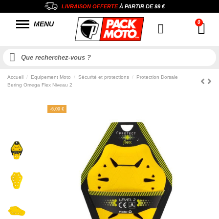
LIVRAISON OFFERTE
À PARTIR DE
99 €
MENU
Accueil
Equipement Moto
Sécurité et protections
Protection Dorsale
Bering Omega Flex Niveau 2
-6,09 €