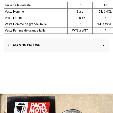
Taille de la dorsale
T1
T3
Veste Homme
S à L
XL à 4XL
Veste Femme
T0 à T6
/
Veste Homme de grande Taille
/
WL à W5X
Veste Femme de grande taille
WT2 à WT7
/
DÉTAILS DU PRODUIT