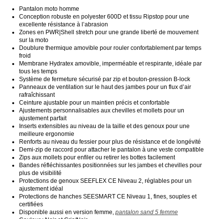
Pantalon moto homme
Conception robuste en polyester 600D et tissu Ripstop pour une
excellente résistance à l’abrasion
Zones en PWR|Shell stretch pour une grande liberté de mouvement
sur la moto
Doublure thermique amovible pour rouler confortablement par temps
froid
Membrane Hydratex amovible, imperméable et respirante, idéale par
tous les temps
Système de fermeture sécurisé par zip et bouton-pression B-lock
Panneaux de ventilation sur le haut des jambes pour un flux d’air
rafraîchissant
Ceinture ajustable pour un maintien précis et confortable
Ajustements personnalisables aux chevilles et mollets pour un
ajustement parfait
Inserts extensibles au niveau de la taille et des genoux pour une
meilleure ergonomie
Renforts au niveau du fessier pour plus de résistance et de longévité
Demi-zip de raccord pour attacher le pantalon à une veste compatible
Zips aux mollets pour enfiler ou retirer les bottes facilement
Bandes réfléchissantes positionnées sur les jambes et chevilles pour
plus de visibilité
Protections de genoux SEEFLEX CE Niveau 2, réglables pour un
ajustement idéal
Protections de hanches SEESMART CE Niveau 1, fines, souples et
certifiées
Disponible aussi en version femme,
pantalon sand 5 femme