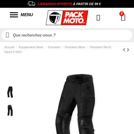
LIVRAISON OFFERTE
À PARTIR DE
99 €
MENU
Accueil
Equipement Moto
Pantalon
Pantalon Moto
Pantalon Rev'it
Sand 5 H2O