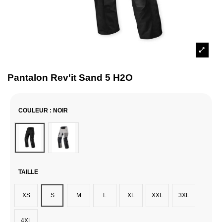
Pantalon Rev'it Sand 5 H2O
COULEUR
: NOIR
Noir
Noir / Gris
TAILLE
XS
S
M
L
XL
XXL
3XL
4XL