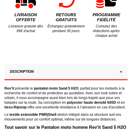
LIVRAISON
RETOURS
PROGRAMME
OFFERTE
GRATUITS
FIDÉLITÉ
Livraison gratuite dès
Échangez gratuitement
Cumulez des
99€ d'achat
pendant 30 jours
réductions après
chaque achat
DESCRIPTION
Rev'it
présente le
pantalon moto Sand 5 H2O
, parfait pour les motards à la
recherche de confort et de protection au quotidien. Avec son look sobre et
urbain, il vous accompagne aussi bien lors de longs trajets que pour vos
balades sur la route. Sa conception en
polyester haute densité 600D
et en
tissu Ripstop
offre une excellente résistance à l’abrasion en cas d'accident.
Le
textile extensible PWR|Shell
stretch intégré dans sa structure suit vos
mouvements pour un confort optimal, même sur de longues distances.
Tout savoir sur le Pantalon moto homme Rev'it Sand 5 H2O