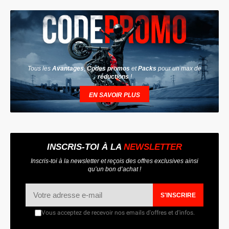
Tous les
Avantages
,
Codes promos
et
Packs
pour un max de
réductions
!
EN SAVOIR PLUS
INSCRIS-TOI À LA
NEWSLETTER
Inscris-toi à la newsletter et reçois des offres exclusives ainsi
qu’un bon d’achat !
S'INSCRIRE
Vous acceptez de recevoir nos emails d'offres et d'infos.