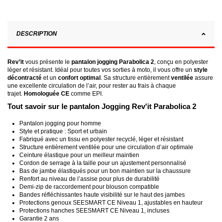
DESCRIPTION
Rev’it
vous présente le
pantalon jogging Parabolica 2
, conçu en polyester
léger et résistant. Idéal pour toutes vos sorties à moto, il vous offre un
style
décontracté
et un
confort optimal
. Sa structure entièrement
ventilée
assure
une excellente circulation de l’air, pour rester au frais à chaque
trajet.
Homologuée CE
comme EPI.
Tout savoir sur le pantalon Jogging Rev'it Parabolica 2
Pantalon jogging pour homme
Style et pratique : Sport et urbain
Fabriqué avec un tissu en polyester recyclé, léger et résistant
Structure entièrement ventilée pour une circulation d’air optimale
Ceinture élastique pour un meilleur maintien
Cordon de serrage à la taille pour un ajustement personnalisé
Bas de jambe élastiqués pour un bon maintien sur la chaussure
Renfort au niveau de l’assise pour plus de durabilité
Demi-zip de raccordement pour blouson compatible
Bandes réfléchissantes haute visibilité sur le haut des jambes
Protections genoux SEESMART CE Niveau 1, ajustables en hauteur
Protections hanches SEESMART CE Niveau 1, incluses
Garantie 2 ans