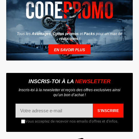
Tous les
Avantages
,
Codes promos
et
Packs
pour un max de
réductions
!
EN SAVOIR PLUS
INSCRIS-TOI À LA
NEWSLETTER
Inscris-toi à la newsletter et reçois des offres exclusives ainsi
qu’un bon d’achat !
S'INSCRIRE
Vous acceptez de recevoir nos emails d'offres et d'infos.