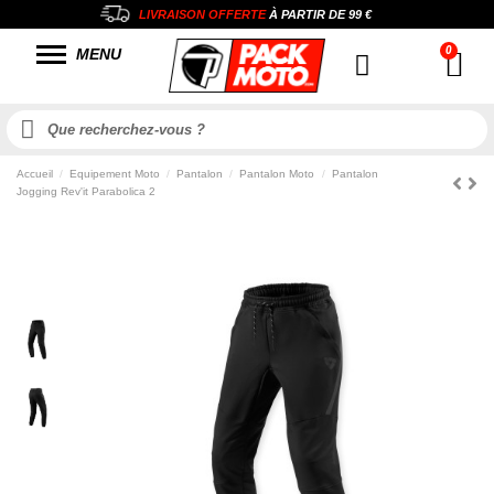
LIVRAISON OFFERTE
À PARTIR DE
99 €
MENU
Accueil
Equipement Moto
Pantalon
Pantalon Moto
Pantalon
Jogging Rev'it Parabolica 2