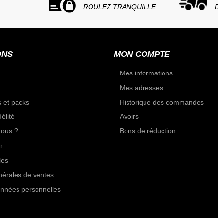
ROULEZ TRANQUILLE
ONS
MON COMPTE
Mes informations
Mes adresses
 et packs
Historique des commandes
élité
Avoirs
ous ?
Bons de réduction
r
les
nérales de ventes
onnées personnelles