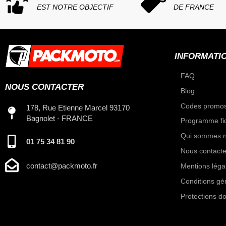
EST NOTRE OBJECTIF
DE FRANCE
INFORMATI
FAQ
NOUS CONTACTER
Blog
Codes promos
178, Rue Etienne Marcel 93170
Bagnolet - FRANCE
Programme fid
Qui sommes n
01 75 34 81 90
Nous contacte
contact@packmoto.fr
Mentions léga
Conditions gé
Protections d