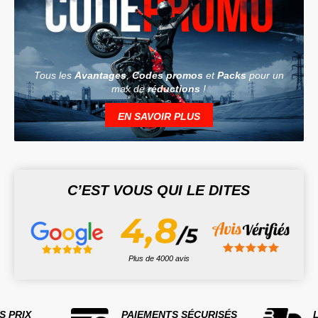
Tous les
Avantages
,
Codes promos
et
Packs
pour un
max de
réductions
!
EN SAVOIR PLUS
C’EST VOUS QUI LE DITES
Plus de 4000 avis
S PRIX
PAIEMENTS SÉCURISÉS