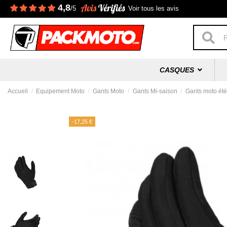
4,8
/5
Voir tous les avis
CASQUES
Accueil
Equipement Moto
Gants Moto
Gants Mi-saison
Gants moto ét
-17,25 €