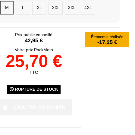
M
L
XL
XXL
3XL
4XL
Prix public conseillé
Économie réalisée
42,95 €
-17,25 €
Votre prix PackMoto
25,70 €
TTC
RUPTURE DE STOCK
AJOUTER AU PANIER