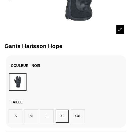
Gants Harisson Hope
COULEUR
: NOIR
Noir
TAILLE
S
M
L
XL
XXL