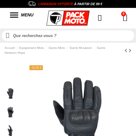
LIVRAISON OFFERTE
À PARTIR DE
99 €
MENU
Accueil
Equipement Moto
Gants Moto
Gants Mi-saison
Gants
Harisson Hope
-22,00 €