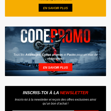
EN SAVOIR PLUS
Tous les
Avantages
,
Codes promos
et
Packs
pour un max de
réductions
!
EN SAVOIR PLUS
INSCRIS-TOI À LA
NEWSLETTER
Inscris-toi à la newsletter et reçois des offres exclusives ainsi
qu’un bon d’achat !