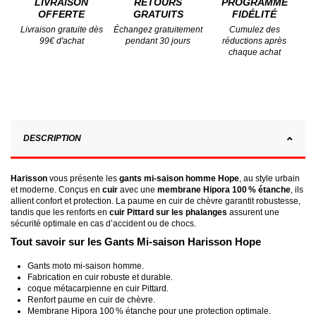
LIVRAISON
RETOURS
PROGRAMME
OFFERTE
GRATUITS
FIDÉLITÉ
Livraison gratuite dès
Échangez gratuitement
Cumulez des
99€ d'achat
pendant 30 jours
réductions après
chaque achat
DESCRIPTION
Harisson
vous présente les
gants mi-saison homme Hope
, au style urbain
et moderne. Conçus en
cuir
avec une
membrane Hipora 100 % étanche
, ils
allient confort et protection. La paume en cuir de chèvre garantit robustesse,
tandis que les renforts en
cuir Pittard sur les phalanges
assurent une
sécurité optimale en cas d’accident ou de chocs.
Tout savoir sur les Gants Mi-saison Harisson Hope
Gants moto mi-saison homme.
Fabrication en cuir robuste et durable.
coque métacarpienne en cuir Pittard.
Renfort paume en cuir de chèvre.
Membrane Hipora 100 % étanche pour une protection optimale.