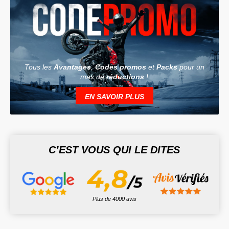
Tous les
Avantages
,
Codes promos
et
Packs
pour un
max de
réductions
!
EN SAVOIR PLUS
C’EST VOUS QUI LE DITES
Plus de 4000 avis