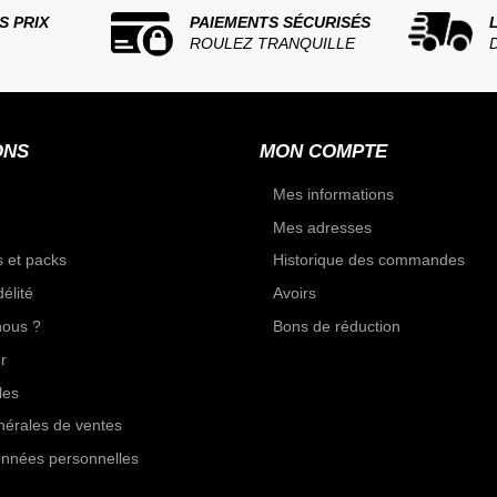
S PRIX
PAIEMENTS SÉCURISÉS
ROULEZ TRANQUILLE
ONS
MON COMPTE
Mes informations
Mes adresses
 et packs
Historique des commandes
élité
Avoirs
ous ?
Bons de réduction
r
les
nérales de ventes
onnées personnelles