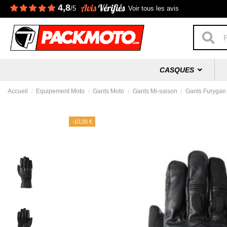
4,8
/5
Voir tous les avis
CASQUES
Accueil
Equipement Moto
Gants Moto
Gants Mi-saison
Gants Furygan
-10,00 €