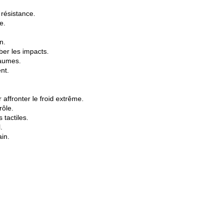
résistance.
e.
n.
er les impacts.
paumes.
nt.
affronter le froid extrême.
rôle.
 tactiles.
.
ain.