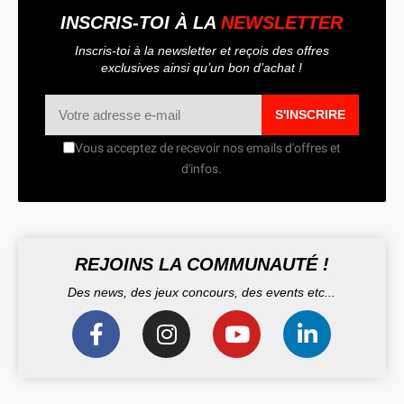
INSCRIS-TOI À LA
NEWSLETTER
Inscris-toi à la newsletter et reçois des offres
exclusives ainsi qu’un bon d’achat !
S'INSCRIRE
Vous acceptez de recevoir nos emails d'offres et
d'infos.
REJOINS LA COMMUNAUTÉ !
Des news, des jeux concours, des events etc...