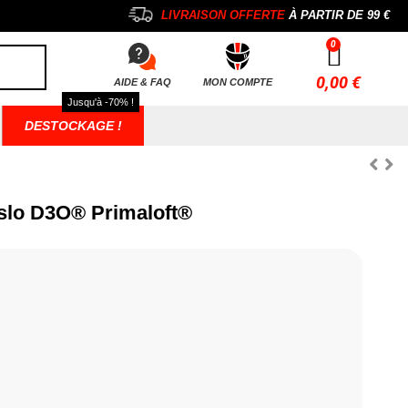
LIVRAISON OFFERTE
À PARTIR DE
99 €
0,00 €
AIDE & FAQ
MON COMPTE
Jusqu'à -70% !
DESTOCKAGE !
slo D3O® Primaloft®