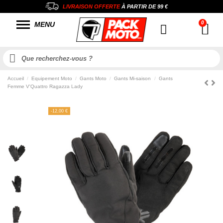
LIVRAISON OFFERTE
À PARTIR DE
99 €
MENU
Accueil
Equipement Moto
Gants Moto
Gants Mi-saison
Gants
Femme V'Quattro Ragazza Lady
-12,00 €