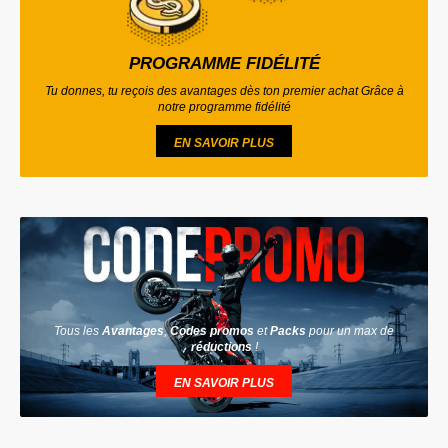
PROGRAMME FIDÉLITÉ
Tu donnes, tu reçois des avantages dès ton premier achat Grâce à
notre programme fidélité
EN SAVOIR PLUS
Tous les
Avantages
,
Codes promos
et
Packs
pour un max de
réductions
!
EN SAVOIR PLUS