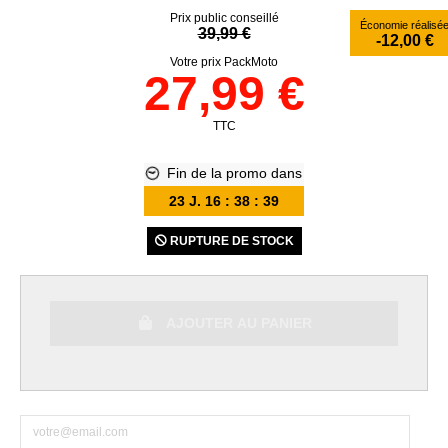
Prix public conseillé
Économie réalisé
39,99 €
-12,00 €
Votre prix PackMoto
27,99 €
TTC
Fin de la promo dans
23
J.
16
:
38
:
39
RUPTURE DE STOCK
AJOUTER AU PANIER