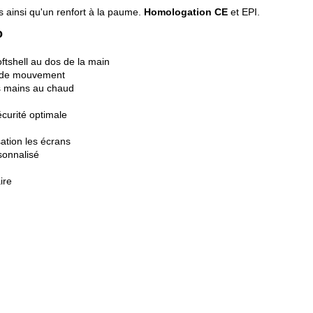
 ainsi qu'un renfort à la paume.
Homologation CE
et EPI.
o
ftshell au dos de la main
té de mouvement
s mains au chaud
curité optimale
isation les écrans
sonnalisé
ire