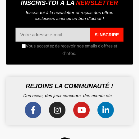
INSCRIS-TOI À LA
NEWSLETTER
Inscris-toi à la newsletter et reçois des offres
exclusives ainsi qu’un bon d’achat !
S'INSCRIRE
Vous acceptez de recevoir nos emails d'offres et
d'infos.
REJOINS LA COMMUNAUTÉ !
Des news, des jeux concours, des events etc...