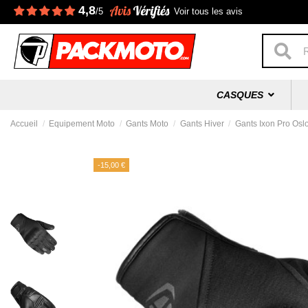
4,8
/5
Voir tous les avis
CASQUES
Accueil
Equipement Moto
Gants Moto
Gants Hiver
Gants Ixon Pro Osl
-15,00 €