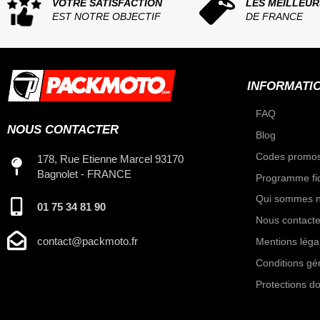
VOTRE SATISFACTION
LES MEILLEUR
EST NOTRE OBJECTIF
DE FRANCE
INFORMATI
FAQ
NOUS CONTACTER
Blog
Codes promos
178, Rue Etienne Marcel 93170
Bagnolet - FRANCE
Programme fid
Qui sommes n
01 75 34 81 90
Nous contacte
contact@packmoto.fr
Mentions léga
Conditions gé
Protections d