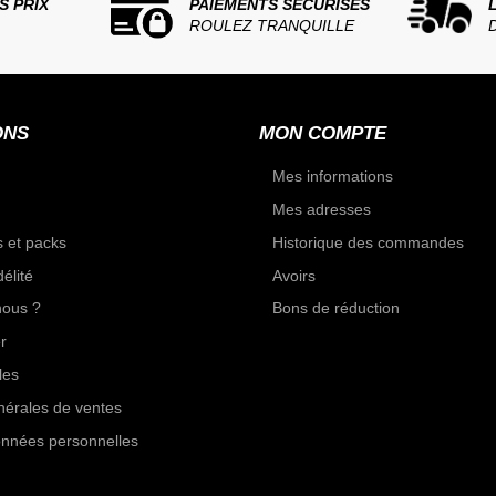
S PRIX
PAIEMENTS SÉCURISÉS
ROULEZ TRANQUILLE
ONS
MON COMPTE
Mes informations
Mes adresses
 et packs
Historique des commandes
élité
Avoirs
ous ?
Bons de réduction
r
les
nérales de ventes
onnées personnelles