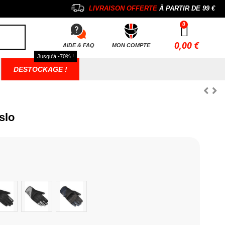
LIVRAISON OFFERTE
À PARTIR DE
99 €
0,00 €
AIDE & FAQ
MON COMPTE
Jusqu'à -70% !
DESTOCKAGE !
slo
Noir & Blanc
Noir / Gris
Noir / Bleu