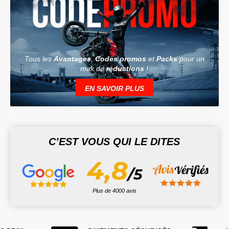
Tous les
Avantages
,
Codes promos
et
Packs
pour un
max de
réductions
!
EN SAVOIR PLUS
C’EST VOUS QUI LE DITES
Plus de 4000 avis