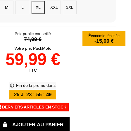
M
L
XL
XXL
3XL
Prix public conseillé
Économie réalisée
74,99 €
-15,00 €
Votre prix PackMoto
59,99 €
TTC
Fin de la promo dans
25
J.
23
:
55
:
48
DERNIERS ARTICLES EN STOCK
AJOUTER AU PANIER