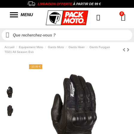
LIVRAISON OFFERTE
À PARTIR DE
99 €
MENU
Accueil
Equipement Moto
Gants Moto
Gants Hiver
Gants Furygan
TD21 All Season Evo
-10,00 €