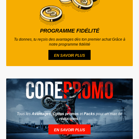
PROGRAMME FIDÉLITÉ
Tu donnes, tu reçois des avantages dès ton premier achat Grâce à
notre programme fidélité
EN SAVOIR PLUS
Tous les
Avantages
,
Codes promos
et
Packs
pour un max de
réductions
!
EN SAVOIR PLUS