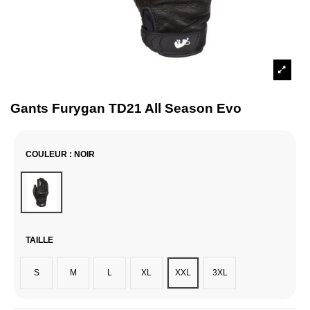
Gants Furygan TD21 All Season Evo
COULEUR
: NOIR
Noir
TAILLE
S
M
L
XL
XXL
3XL