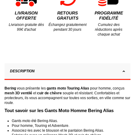
LIVRAISON
RETOURS
PROGRAMME
OFFERTE
GRATUITS
FIDÉLITÉ
Livraison gratuite dès
Échangez gratuitement
Cumulez des
99€ d'achat
pendant 30 jours
réductions après
chaque achat
DESCRIPTION
Bering
vous présente les
gants moto Touring Alias
pour homme, conçus
mesh 3D ventilé
et
cuir de chèvre
souple et résistant. Confortables et
protecteurs, ils vous accompagnent sur toutes vos sorties, en ville comme sur
route.
Tout savoir sur les Gants Moto Homme Bering Alias
Gants moto été Bering Alias.
Pour homme, Touring et Adventure.
Associez-les avec le blouson et le pantalon Bering Alias.