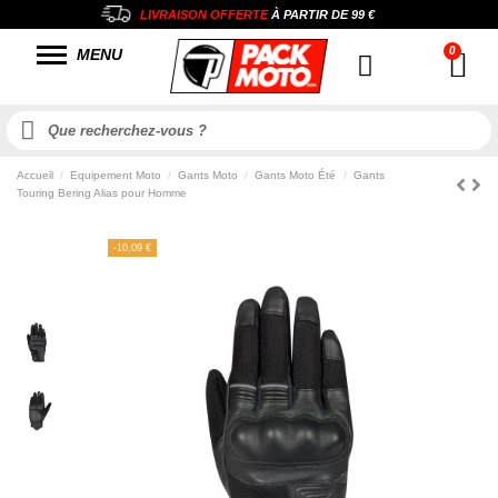
LIVRAISON OFFERTE
À PARTIR DE
99 €
MENU
Accueil
Equipement Moto
Gants Moto
Gants Moto Été
Gants
Touring Bering Alias pour Homme
-10,09 €