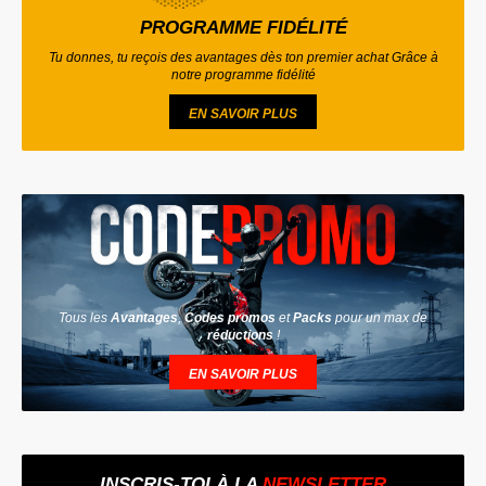
PROGRAMME FIDÉLITÉ
Tu donnes, tu reçois des avantages dès ton premier achat Grâce à
notre programme fidélité
EN SAVOIR PLUS
Tous les
Avantages
,
Codes promos
et
Packs
pour un max de
réductions
!
EN SAVOIR PLUS
INSCRIS-TOI À LA
NEWSLETTER