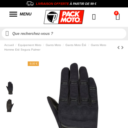
LIVRAISON OFFERTE
À PARTIR DE
99 €
MENU
Accueil
Equipement Moto
Gants Moto
Gants Moto Été
Gants Moto
Homme Eté Segura Palmer
-9,00 €