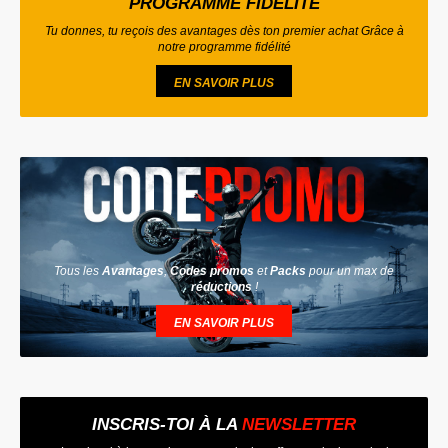
PROGRAMME FIDÉLITÉ
Tu donnes, tu reçois des avantages dès ton premier achat Grâce à
notre programme fidélité
EN SAVOIR PLUS
Tous les
Avantages
,
Codes promos
et
Packs
pour un max de
réductions
!
EN SAVOIR PLUS
INSCRIS-TOI À LA
NEWSLETTER