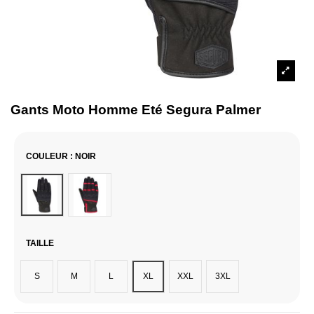
Gants Moto Homme Eté Segura Palmer
COULEUR
: NOIR
Noir
Noir / Rouge
TAILLE
S
M
L
XL
XXL
3XL