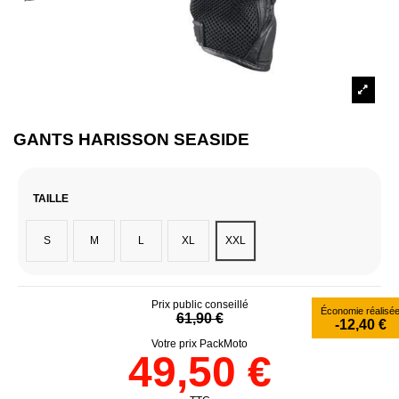
GANTS HARISSON SEASIDE
TAILLE
S
M
L
XL
XXL
Prix public conseillé
Économie réalisé
61,90 €
-12,40 €
Votre prix PackMoto
49,50 €