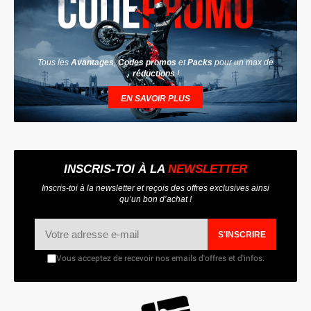
Tous les
Avantages
,
Codes promos
et
Packs
pour un max de
réductions
!
EN SAVOIR PLUS
INSCRIS-TOI À LA
NEWSLETTER
Inscris-toi à la newsletter et reçois des offres exclusives ainsi
qu’un bon d’achat !
S'INSCRIRE
Vous acceptez de recevoir nos emails d'offres et d'infos.