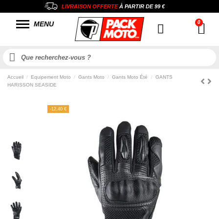
LIVRAISON OFFERTE
À PARTIR DE
99 €
MENU
Accueil
Equipement Moto
Gants Moto
Gants Moto Été
GANTS
HARISSON SEASIDE
-12,40 €