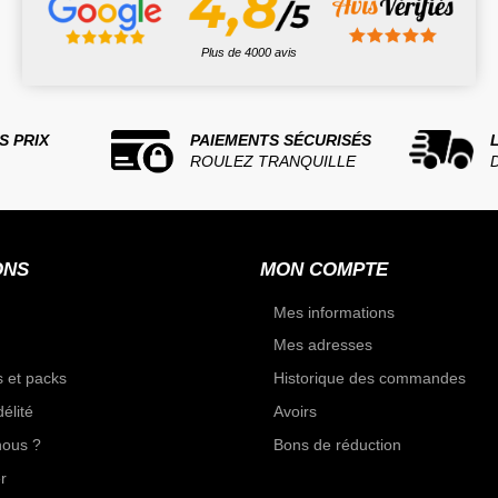
Plus de 4000 avis
S PRIX
PAIEMENTS SÉCURISÉS
ROULEZ TRANQUILLE
ONS
MON COMPTE
Mes informations
Mes adresses
 et packs
Historique des commandes
élité
Avoirs
ous ?
Bons de réduction
r