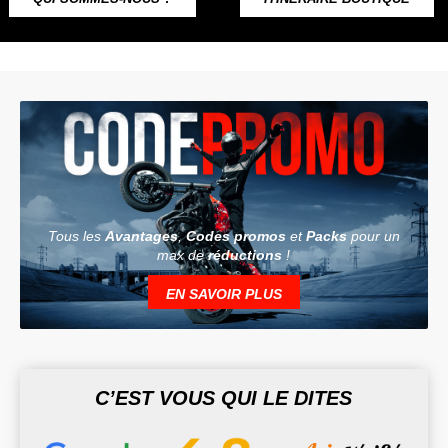
Tous les
Avantages
,
Codes promos
et
Packs
pour un
max de
réductions
!
EN SAVOIR PLUS
C’EST VOUS QUI LE DITES