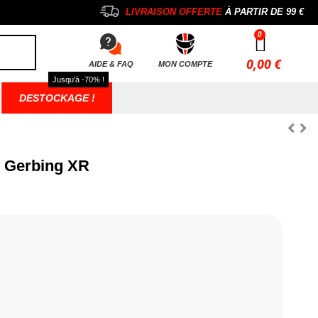
LIVRAISON OFFERTE
À PARTIR DE
99 €
0,00 €
AIDE & FAQ
MON COMPTE
Jusqu'à -70% !
DESTOCKAGE !
s Gerbing XR