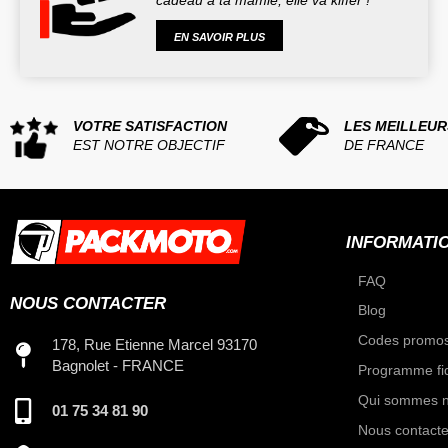
cadeau à ta mamie, elle va kiffer !
EN SAVOIR PLUS
VOTRE SATISFACTION
LES MEILLEUR
EST NOTRE OBJECTIF
DE FRANCE
INFORMATI
FAQ
NOUS CONTACTER
Blog
Codes promos
178, Rue Etienne Marcel 93170
Bagnolet - FRANCE
Programme fid
Qui sommes n
01 75 34 81 90
Nous contacte