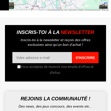
INSCRIS-TOI À LA
NEWSLETTER
Inscris-toi à la newsletter et reçois des offres
exclusives ainsi qu’un bon d’achat !
S'INSCRIRE
Vous acceptez de recevoir nos emails d'offres et
d'infos.
REJOINS LA COMMUNAUTÉ !
Des news, des jeux concours, des events etc...