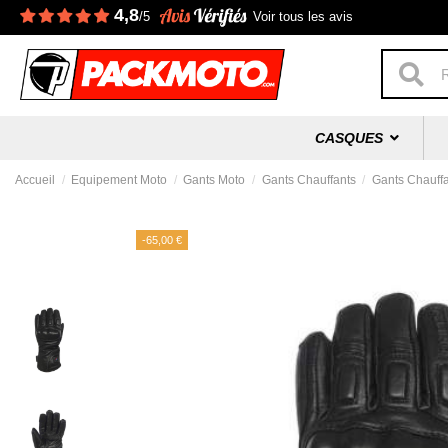
4,8
/5
Voir tous les avis
CASQUES
Accueil
Equipement Moto
Gants Moto
Gants Chauffants
Gants Chauff
-65,00 €