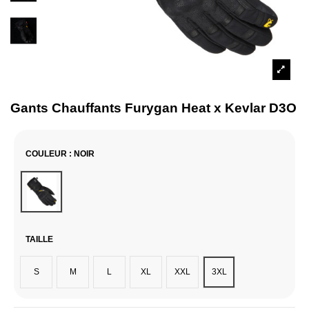
Gants Chauffants Furygan Heat x Kevlar D3O
COULEUR
: NOIR
Noir
TAILLE
S
M
L
XL
XXL
3XL