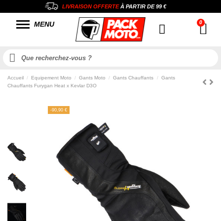
LIVRAISON OFFERTE
À PARTIR DE
99 €
MENU
Accueil
Equipement Moto
Gants Moto
Gants Chauffants
Gants
Chauffants Furygan Heat x Kevlar D3O
-90,90 €