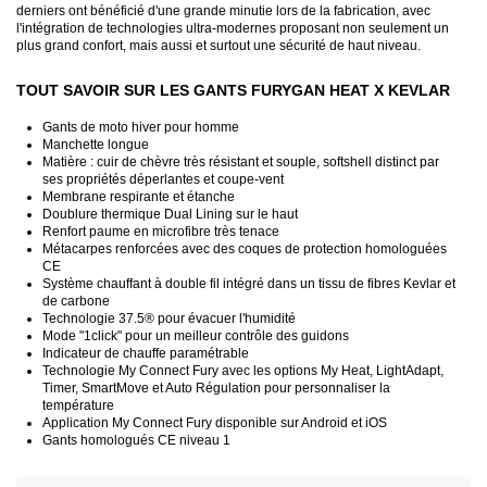
derniers ont bénéficié d'une grande minutie lors de la fabrication, avec
l'intégration de technologies ultra-modernes proposant non seulement un
plus grand confort, mais aussi et surtout une sécurité de haut niveau.
TOUT SAVOIR SUR LES GANTS FURYGAN HEAT X KEVLAR
Gants de moto hiver pour homme
Manchette longue
Matière : cuir de chèvre très résistant et souple, softshell distinct par
ses propriétés déperlantes et coupe-vent
Membrane respirante et étanche
Doublure thermique Dual Lining sur le haut
Renfort paume en microfibre très tenace
Métacarpes renforcées avec des coques de protection homologuées
CE
Système chauffant à double fil intégré dans un tissu de fibres Kevlar et
de carbone
Technologie 37.5® pour évacuer l'humidité
Mode "1click" pour un meilleur contrôle des guidons
Indicateur de chauffe paramétrable
Technologie My Connect Fury avec les options My Heat, LightAdapt,
Timer, SmartMove et Auto Régulation pour personnaliser la
température
Application My Connect Fury disponible sur Android et iOS
Gants homologués CE niveau 1