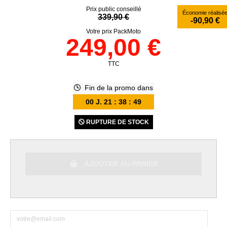
Prix public conseillé
Économie réalisé
339,90 €
-90,90 €
Votre prix PackMoto
249,00 €
TTC
Fin de la promo dans
00
J.
21
:
38
:
48
RUPTURE DE STOCK
AJOUTER AU PANIER