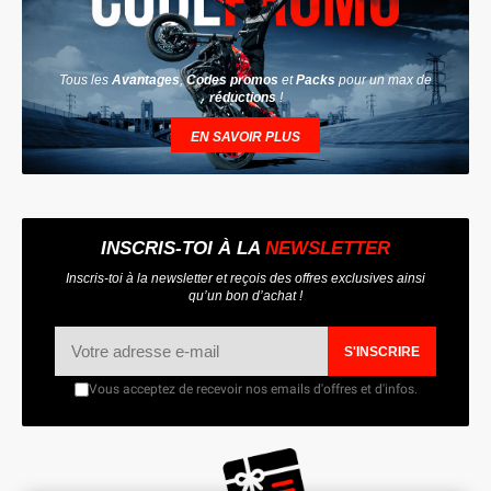
Tous les
Avantages
,
Codes promos
et
Packs
pour un max de
réductions
!
EN SAVOIR PLUS
INSCRIS-TOI À LA
NEWSLETTER
Inscris-toi à la newsletter et reçois des offres exclusives ainsi
qu’un bon d’achat !
S'INSCRIRE
Vous acceptez de recevoir nos emails d'offres et d'infos.