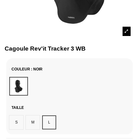
Cagoule Rev'it Tracker 3 WB
COULEUR
: NOIR
Noir
TAILLE
S
M
L