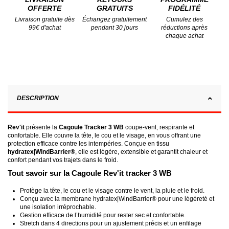
OFFERTE
GRATUITS
FIDÉLITÉ
Livraison gratuite dès
Échangez gratuitement
Cumulez des
99€ d'achat
pendant 30 jours
réductions après
chaque achat
DESCRIPTION
Rev'it
présente la
Cagoule Tracker 3 WB
coupe-vent, respirante et
confortable. Elle couvre la tête, le cou et le visage, en vous offrant une
protection efficace contre les intempéries. Conçue en tissu
hydratex|WindBarrier®
, elle est légère, extensible et garantit chaleur et
confort pendant vos trajets dans le froid.
Tout savoir sur la Cagoule Rev'it tracker 3 WB
Protège la tête, le cou et le visage contre le vent, la pluie et le froid.
Conçu avec la membrane hydratex|WindBarrier® pour une légèreté et
une isolation irréprochable.
Gestion efficace de l’humidité pour rester sec et confortable.
Stretch dans 4 directions pour un ajustement précis et un enfilage