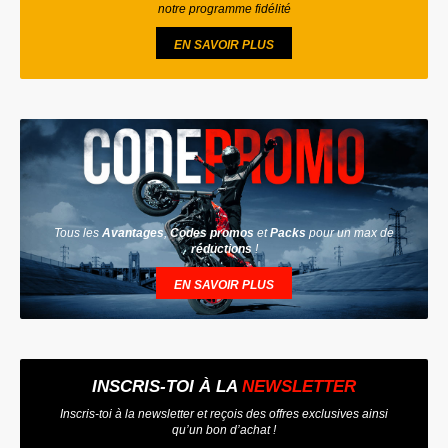
notre programme fidélité
EN SAVOIR PLUS
Tous les
Avantages
,
Codes promos
et
Packs
pour un max de
réductions
!
EN SAVOIR PLUS
INSCRIS-TOI À LA
NEWSLETTER
Inscris-toi à la newsletter et reçois des offres exclusives ainsi
qu’un bon d’achat !