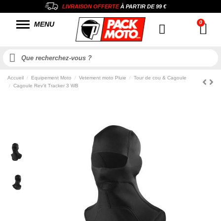
LIVRAISON OFFERTE
À PARTIR DE
99 €
MENU
Accueil
Equipement Moto
Vetement moto Pluie
Tour de cou & Cagoule
Cagoule Rev'it Tracker 3 WB