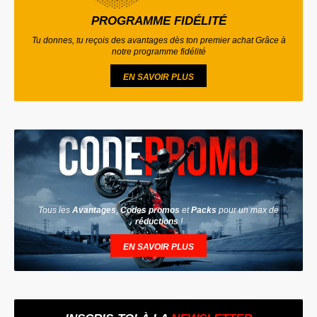
PROGRAMME FIDÉLITÉ
Tu donnes, tu reçois des avantages dès ton premier achat Grâce à
notre programme fidélité
EN SAVOIR PLUS
Tous les
Avantages
,
Codes promos
et
Packs
pour un max de
réductions
!
EN SAVOIR PLUS