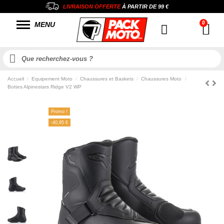
LIVRAISON OFFERTE
À PARTIR DE
99 €
MENU
Accueil
Equipement Moto
Chaussures et Baskets
Chaussures Moto
Bottes Alpinestars Ridge V2 WP
Promo !
-40,95 €