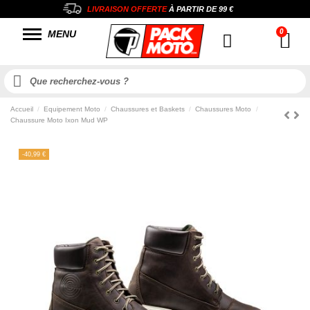
LIVRAISON OFFERTE
À PARTIR DE
99 €
MENU
Accueil
Equipement Moto
Chaussures et Baskets
Chaussures Moto
Chaussure Moto Ixon Mud WP
-40,99 €