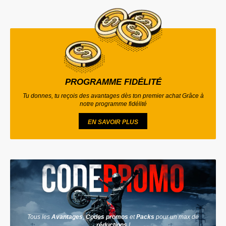
PROGRAMME FIDÉLITÉ
Tu donnes, tu reçois des avantages dès ton premier achat Grâce à
notre programme fidélité
EN SAVOIR PLUS
Tous les
Avantages
,
Codes promos
et
Packs
pour un max de
réductions
!