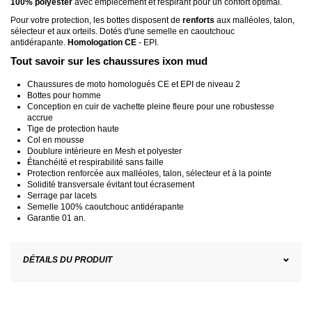
100% polyester
avec empiècement et respirant pour un confort optimal.
Pour votre protection, les bottes disposent de
renforts
aux malléoles, talon,
sélecteur et aux orteils. Dotés d'une semelle en caoutchouc
antidérapante.
Homologation CE
- EPI.
Tout savoir sur les chaussures ixon mud
Chaussures de moto homologués CE et EPI de niveau 2
Bottes pour homme
Conception en cuir de vachette pleine fleure pour une robustesse
accrue
Tige de protection haute
Col en mousse
Doublure intérieure en Mesh et polyester
Étanchéité et respirabilité sans faille
Protection renforcée aux malléoles, talon, sélecteur et à la pointe
Solidité transversale évitant tout écrasement
Serrage par lacets
Semelle 100% caoutchouc antidérapante
Garantie 01 an.
DÉTAILS DU PRODUIT