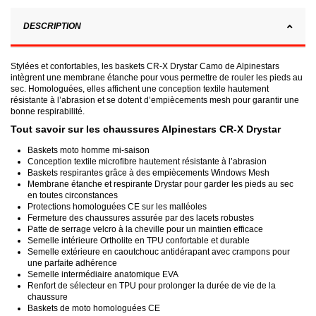
DESCRIPTION
Stylées et confortables, les baskets CR-X Drystar Camo de Alpinestars
intègrent une membrane étanche pour vous permettre de rouler les pieds au
sec. Homologuées, elles affichent une conception textile hautement
résistante à l’abrasion et se dotent d’empiècements mesh pour garantir une
bonne respirabilité.
Tout savoir sur les chaussures Alpinestars CR-X Drystar
Baskets moto homme mi-saison
Conception textile microfibre hautement résistante à l’abrasion
Baskets respirantes grâce à des empiècements Windows Mesh
Membrane étanche et respirante Drystar pour garder les pieds au sec
en toutes circonstances
Protections homologuées CE sur les malléoles
Fermeture des chaussures assurée par des lacets robustes
Patte de serrage velcro à la cheville pour un maintien efficace
Semelle intérieure Ortholite en TPU confortable et durable
Semelle extérieure en caoutchouc antidérapant avec crampons pour
une parfaite adhérence
Semelle intermédiaire anatomique EVA
Renfort de sélecteur en TPU pour prolonger la durée de vie de la
chaussure
Baskets de moto homologuées CE