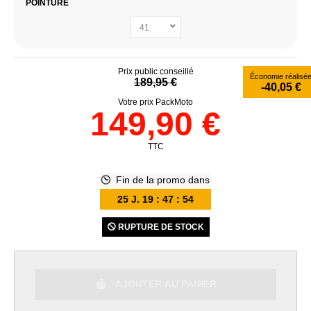
POINTURE
Prix public conseillé
Économie réalisé
189,95 €
-40,05 €
Votre prix PackMoto
149,90 €
TTC
Fin de la promo dans
25
J.
19
:
47
:
53
RUPTURE DE STOCK
AJOUTER AU PANIER