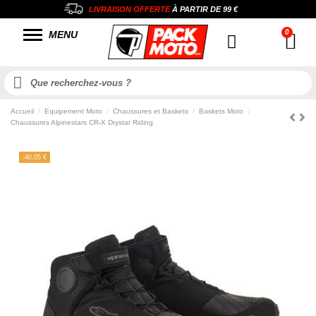
LIVRAISON OFFERTE
À PARTIR DE
99 €
MENU
Accueil
Equipement Moto
Chaussures et Baskets
Baskets Moto
Chaussures Alpinestars CR-X Drystar Riding
-40,05 €