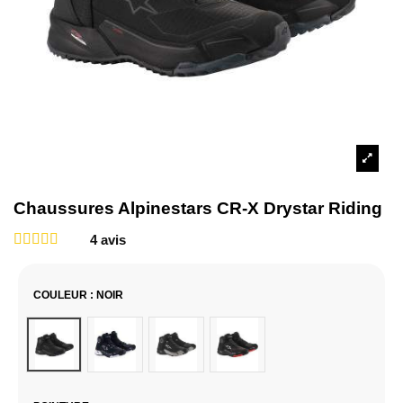
Chaussures Alpinestars CR-X Drystar Riding
4
avis
COULEUR
: NOIR
Noir
Noir & Blanc
Noir / Gris
Noir / Rouge