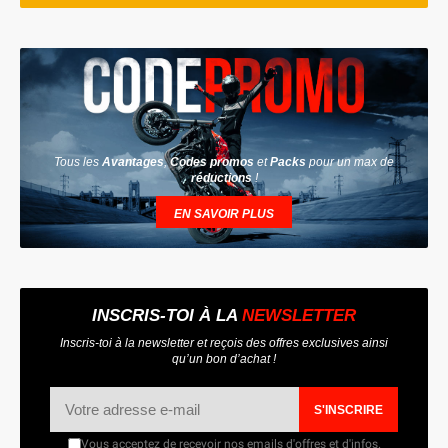
Tous les
Avantages
,
Codes promos
et
Packs
pour un max de
réductions
!
EN SAVOIR PLUS
INSCRIS-TOI À LA
NEWSLETTER
Inscris-toi à la newsletter et reçois des offres exclusives ainsi
qu’un bon d’achat !
S'INSCRIRE
Vous acceptez de recevoir nos emails d'offres et d'infos.