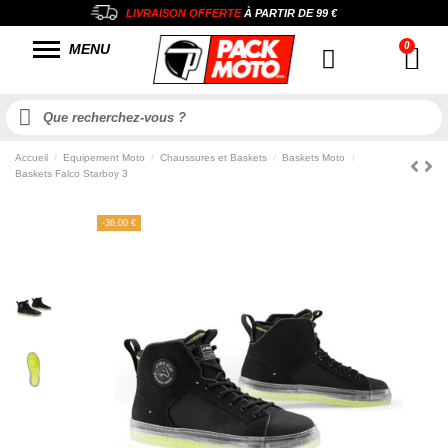
LIVRAISON OFFERTE
À PARTIR DE
99 €
MENU
Accueil
Equipement Moto
Chaussures et Baskets
Baskets Moto
Baskets Falco Starboy 3
-36,00 €