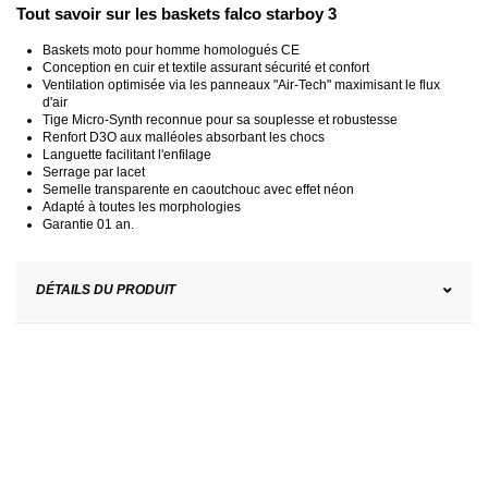
Tout savoir sur les baskets falco starboy 3
Baskets moto pour homme homologués CE
Conception en cuir et textile assurant sécurité et confort
Ventilation optimisée via les panneaux "Air-Tech" maximisant le flux
d'air
Tige Micro-Synth reconnue pour sa souplesse et robustesse
Renfort D3O aux malléoles absorbant les chocs
Languette facilitant l'enfilage
Serrage par lacet
Semelle transparente en caoutchouc avec effet néon
Adapté à toutes les morphologies
Garantie 01 an.
DÉTAILS DU PRODUIT