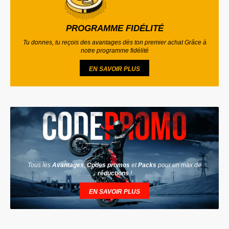
PROGRAMME FIDÉLITÉ
Tu donnes, tu reçois des avantages dès ton premier achat Grâce à
notre programme fidélité
EN SAVOIR PLUS
Tous les
Avantages
,
Codes promos
et
Packs
pour un max de
réductions
!
EN SAVOIR PLUS