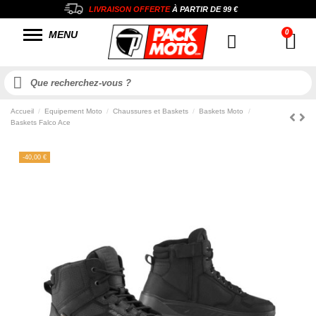
LIVRAISON OFFERTE
À PARTIR DE
99 €
MENU
Accueil
Equipement Moto
Chaussures et Baskets
Baskets Moto
Baskets Falco Ace
-40,00 €