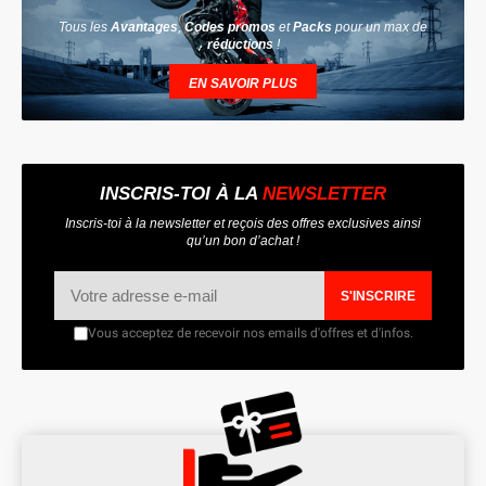
Tous les
Avantages
,
Codes promos
et
Packs
pour un max de
réductions
!
EN SAVOIR PLUS
INSCRIS-TOI À LA
NEWSLETTER
Inscris-toi à la newsletter et reçois des offres exclusives ainsi
qu’un bon d’achat !
S'INSCRIRE
Vous acceptez de recevoir nos emails d'offres et d'infos.