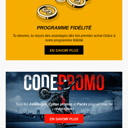
PROGRAMME FIDÉLITÉ
Tu donnes, tu reçois des avantages dès ton premier achat Grâce à
notre programme fidélité
EN SAVOIR PLUS
Tous les
Avantages
,
Codes promos
et
Packs
pour un max de
réductions
!
EN SAVOIR PLUS