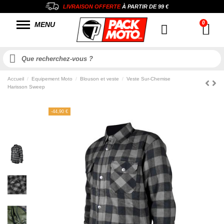
LIVRAISON OFFERTE
À PARTIR DE
99 €
MENU
Accueil
Equipement Moto
Blouson et veste
Veste Sur-Chemise
Harisson Sweep
-44,90 €