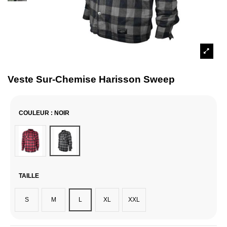
Veste Sur-Chemise Harisson Sweep
COULEUR
: NOIR
Rouge
Noir
TAILLE
S
M
L
XL
XXL