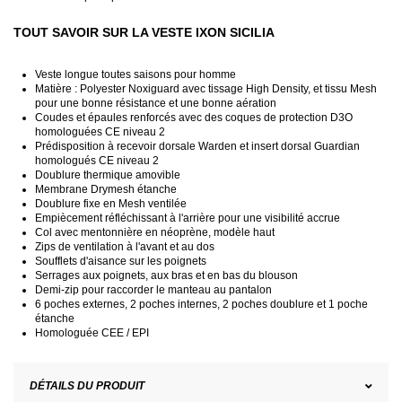
TOUT SAVOIR SUR LA VESTE IXON SICILIA
Veste longue toutes saisons pour homme
Matière : Polyester Noxiguard avec tissage High Density, et tissu Mesh
pour une bonne résistance et une bonne aération
Coudes et épaules renforcés avec des coques de protection D3O
homologuées CE niveau 2
Prédisposition à recevoir dorsale Warden et insert dorsal Guardian
homologués CE niveau 2
Doublure thermique amovible
Membrane Drymesh étanche
Doublure fixe en Mesh ventilée
Empiècement réfléchissant à l'arrière pour une visibilité accrue
Col avec mentonnière en néoprène, modèle haut
Zips de ventilation à l'avant et au dos
Soufflets d'aisance sur les poignets
Serrages aux poignets, aux bras et en bas du blouson
Demi-zip pour raccorder le manteau au pantalon
6 poches externes, 2 poches internes, 2 poches doublure et 1 poche
étanche
Homologuée CEE / EPI
DÉTAILS DU PRODUIT