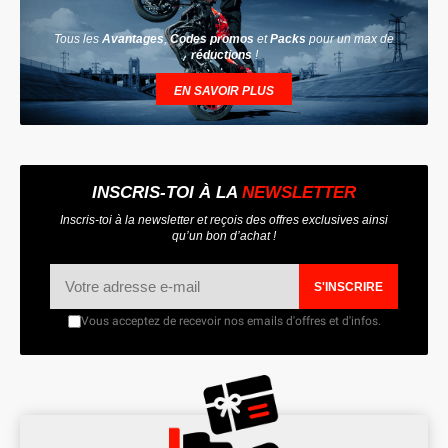
Tous les
Avantages
,
Codes promos
et
Packs
pour un max de
réductions
!
EN SAVOIR PLUS
INSCRIS-TOI À LA
NEWSLETTER
Inscris-toi à la newsletter et reçois des offres exclusives ainsi
qu’un bon d’achat !
S'INSCRIRE
Vous acceptez de recevoir nos emails d'offres et d'infos.