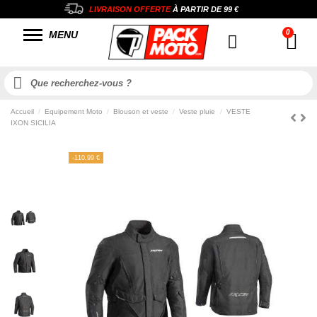
LIVRAISON OFFERTE
À PARTIR DE
99 €
MENU
Accueil
Equipement Moto
Blouson et veste
Veste pluie
VESTE
IXON SICILIA
-110,99 €