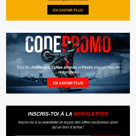
EN SAVOIR PLUS
Tous les
Avantages
,
Codes promos
et
Packs
pour un max de
réductions
!
EN SAVOIR PLUS
INSCRIS-TOI À LA
NEWSLETTER
Inscris-toi à la newsletter et reçois des offres exclusives ainsi
qu’un bon d’achat !