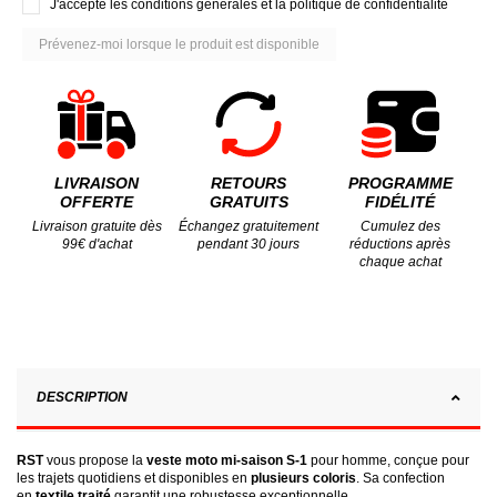
J'accepte les conditions générales et la politique de confidentialité
LIVRAISON
RETOURS
PROGRAMME
OFFERTE
GRATUITS
FIDÉLITÉ
Livraison gratuite dès
Échangez gratuitement
Cumulez des
99€ d'achat
pendant 30 jours
réductions après
chaque achat
DESCRIPTION
RST
vous propose la
veste moto mi-saison S-1
pour homme, conçue pour
les trajets quotidiens et disponibles en
plusieurs coloris
. Sa confection
en
textile traité
garantit une robustesse exceptionnelle.