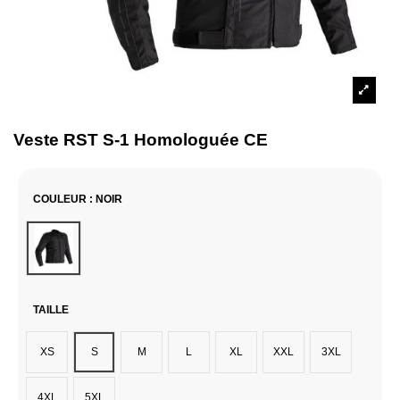
Veste RST S-1 Homologuée CE
COULEUR
: NOIR
Noir
TAILLE
XS
S
M
L
XL
XXL
3XL
4XL
5XL