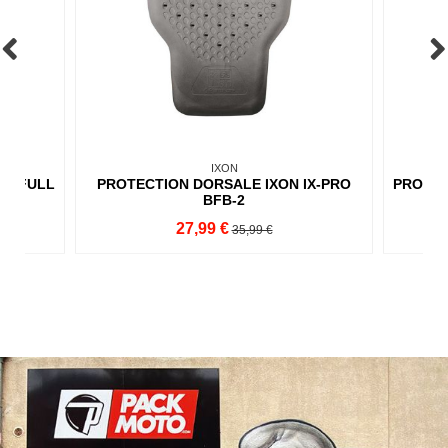
IXON
AN FULL
PROTECTION DORSALE IXON IX-PRO
PROTEC
BFB-2
27,99 €
35,99 €