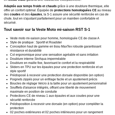
Adaptée aux temps froids et chauds
grâce à une doublure thermique, elle
offre un confort optimal. Équipée de
protections homologuées CE
au niveau
des
coudes
et des
épaules
, la S-1 assure une sécurité renforcée en cas de
chute, tout en s'ajustant parfaitement pour un maintien confortable et
sécurisé.
Tout savoir sur la Veste Moto mi-saison RST S-1
Veste moto mi-saison pour homme, homologuée CE de classe A
Style de pratique : Sportif et Roadster
Conception haut de gamme en tissu MaxTex robuste garantissant
résistance et durabilité
Col ergonomique pour une sensation agréable et sans irritation
Doublure interne SinAqua imperméable
Doublure en maille fixe, favorisant le confort et la respirabilité
Sliders en TPU sur les épaules pour une protection renforcée et un
style sportif
Prédisposé à recevoir une protection dorsale disponible (en option)
Poignets zippés pour un enfilage facile et un ajustement précis
Boucles de réglage Velcro à la taille pour un ajustement personnalisé
Soufflets d'aisance intégrés, offrant une liberté de mouvement
maximale en position de conduite
Protections CE de niveau 1 aux épaules et aux coudes pour une
sécurité renforcée
Prédisposition à recevoir une dorsale (en option) pour compléter la
protection
02 poches extérieures et 02 poches intérieures pour un rangement