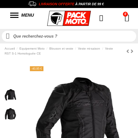
LIVRAISON OFFERTE
À PARTIR DE
99 €
MENU
Accueil
Equipement Moto
Blouson et veste
Veste mi-saison
Veste
RST S-1 Homologuée CE
-40,95 €