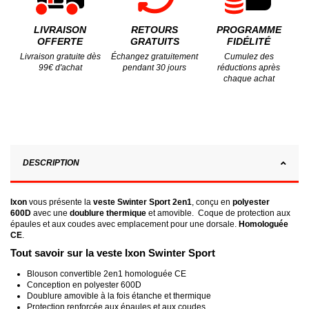
LIVRAISON
RETOURS
PROGRAMME
OFFERTE
GRATUITS
FIDÉLITÉ
Livraison gratuite dès
Échangez gratuitement
Cumulez des
99€ d'achat
pendant 30 jours
réductions après
chaque achat
DESCRIPTION
Ixon
vous présente la
veste Swinter Sport 2en1
, conçu en
polyester
600D
avec une
doublure thermique
et amovible. Coque de protection aux
épaules et aux coudes avec emplacement pour une dorsale.
Homologuée
CE
.
Tout savoir sur la veste Ixon Swinter Sport
Blouson convertible 2en1 homologuée CE
Conception en polyester 600D
Doublure amovible à la fois étanche et thermique
Protection renforcée aux épaules et aux coudes