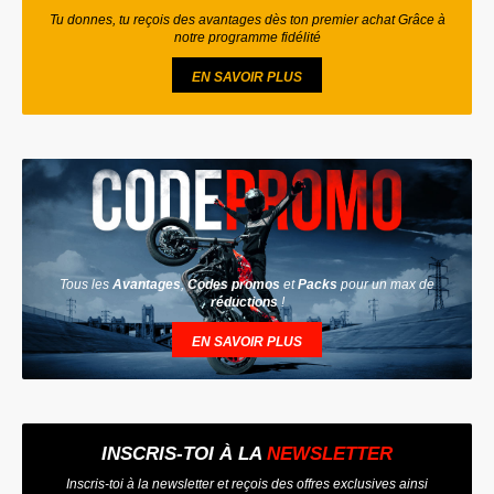
Tu donnes, tu reçois des avantages dès ton premier achat Grâce à
notre programme fidélité
EN SAVOIR PLUS
Tous les
Avantages
,
Codes promos
et
Packs
pour un max de
réductions
!
EN SAVOIR PLUS
INSCRIS-TOI À LA
NEWSLETTER
Inscris-toi à la newsletter et reçois des offres exclusives ainsi