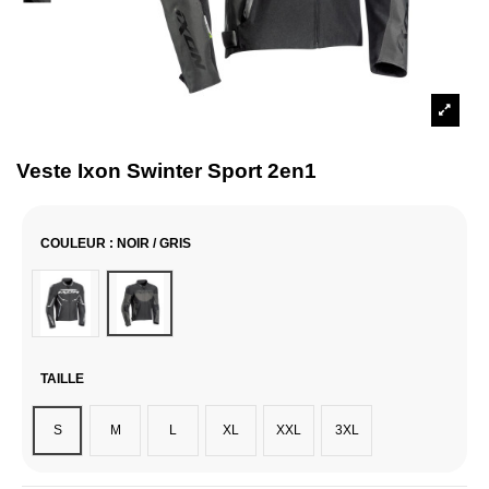
Veste Ixon Swinter Sport 2en1
COULEUR
: NOIR / GRIS
Noir & Blanc
Noir / Gris
TAILLE
S
M
L
XL
XXL
3XL