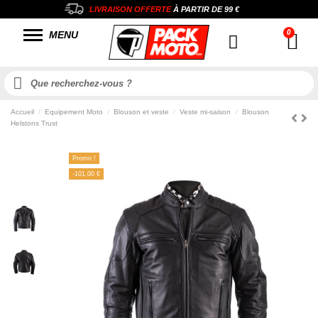
LIVRAISON OFFERTE
À PARTIR DE
99 €
MENU
Accueil
Equipement Moto
Blouson et veste
Veste mi-saison
Blouson
Helstons Trust
Promo !
-101,00 €