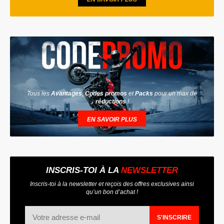
Tous les
Avantages
,
Codes promos
et
Packs
pour un max de
réductions
!
EN SAVOIR PLUS
INSCRIS-TOI À LA
NEWSLETTER
Inscris-toi à la newsletter et reçois des offres exclusives ainsi
qu’un bon d’achat !
S'INSCRIRE