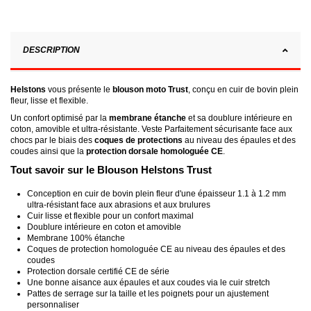
DESCRIPTION
Helstons
vous présente le
blouson moto Trust
, conçu en
cuir de bovin plein
fleur, lisse et flexible.
Un confort optimisé par la
membrane étanche
et sa doublure intérieure en
coton, amovible et ultra-résistante. Veste Parfaitement sécurisante face aux
chocs par le biais des
coques de protections
au niveau des épaules et des
coudes ainsi que la
protection dorsale homologuée CE
.
Tout savoir sur le Blouson Helstons Trust
Conception en cuir de bovin plein fleur d'une épaisseur 1.1 à 1.2 mm
ultra-résistant face aux abrasions et aux brulures
Cuir lisse et flexible pour un confort maximal
Doublure intérieure en coton et amovible
Membrane 100% étanche
Coques de protection homologuée CE au niveau des épaules et des
coudes
Protection dorsale certifié CE de série
Une bonne aisance aux épaules et aux coudes via le c
uir stretch
Pattes de serrage sur la taille et les poignets pour un ajustement
personnaliser