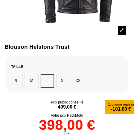
Blouson Helstons Trust
TAILLE
S
M
L
XL
XXL
Prix public conseillé
Économie réalisé
499,00 €
-101,00 €
Votre prix PackMoto
398,00 €