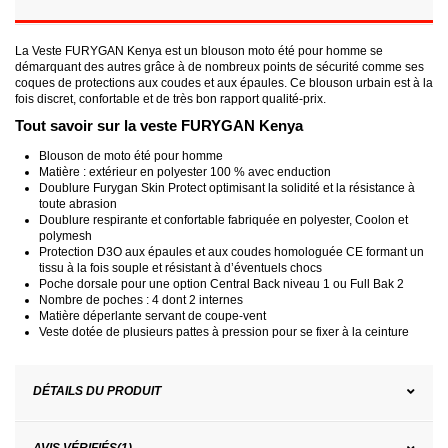
La Veste FURYGAN Kenya est un blouson moto été pour homme se
démarquant des autres grâce à de nombreux points de sécurité comme ses
coques de protections aux coudes et aux épaules. Ce blouson urbain est à la
fois discret, confortable et de très bon rapport qualité-prix.
Tout savoir sur la veste FURYGAN Kenya
Blouson de moto été pour homme
Matière : extérieur en polyester 100 % avec enduction
Doublure Furygan Skin Protect optimisant la solidité et la résistance à
toute abrasion
Doublure respirante et confortable fabriquée en polyester, Coolon et
polymesh
Protection D3O aux épaules et aux coudes homologuée CE formant un
tissu à la fois souple et résistant à d’éventuels chocs
Poche dorsale pour une option Central Back niveau 1 ou Full Bak 2
Nombre de poches : 4 dont 2 internes
Matière déperlante servant de coupe-vent
Veste dotée de plusieurs pattes à pression pour se fixer à la ceinture
DÉTAILS DU PRODUIT
AVIS VÉRIFIÉS(1)