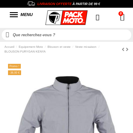
LIVRAISON OFFERTE
À PARTIR DE
99 €
MENU
Accueil
Equipement Moto
Blouson et veste
Veste mi-saison
BLOUSON FURYGAN KENYA
Promo !
-36,00 €