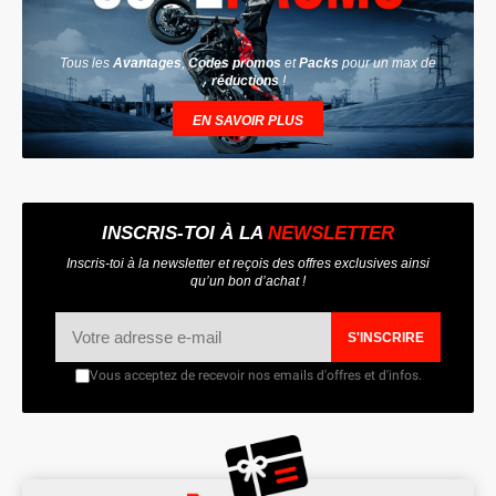
Tous les
Avantages
,
Codes promos
et
Packs
pour un max de
réductions
!
EN SAVOIR PLUS
INSCRIS-TOI À LA
NEWSLETTER
Inscris-toi à la newsletter et reçois des offres exclusives ainsi
qu’un bon d’achat !
S'INSCRIRE
Vous acceptez de recevoir nos emails d'offres et d'infos.