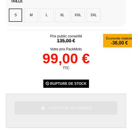
TAILLE
S
M
L
XL
XXL
3XL
Prix public conseillé
Économie réalisé
135,00 €
-36,00 €
Votre prix PackMoto
99,00 €
TTC
RUPTURE DE STOCK
AJOUTER AU PANIER