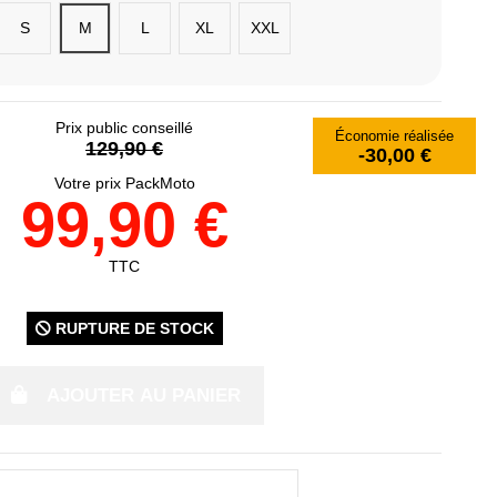
S
M
L
XL
XXL
Prix public conseillé
Économie réalisée
129,90 €
-30,00 €
Votre prix PackMoto
99,90 €
TTC
RUPTURE DE STOCK
AJOUTER AU PANIER