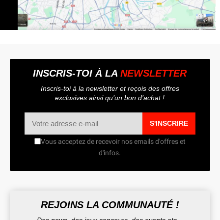
INSCRIS-TOI À LA
NEWSLETTER
Inscris-toi à la newsletter et reçois des offres
exclusives ainsi qu’un bon d’achat !
S'INSCRIRE
Vous acceptez de recevoir nos emails d'offres et
d'infos.
REJOINS LA COMMUNAUTÉ !
Des news, des jeux concours, des events etc...