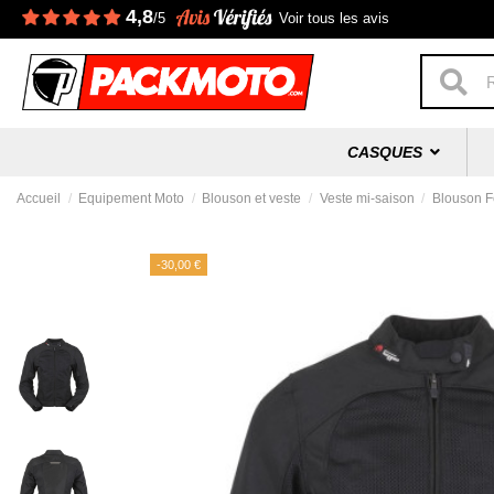
4,8
/5
Voir tous les avis
CASQUES
Accueil
Equipement Moto
Blouson et veste
Veste mi-saison
Blouson F
-30,00 €