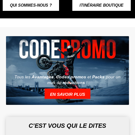
QUI SOMMES-NOUS ?
ITINÉRAIRE BOUTIQUE
Tous les
Avantages
,
Codes promos
et
Packs
pour un
max de
réductions
!
EN SAVOIR PLUS
C’EST VOUS QUI LE DITES