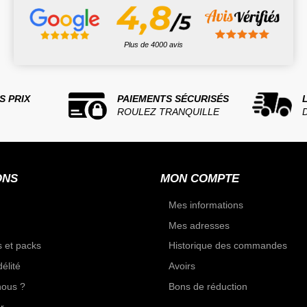
Plus de 4000 avis
S PRIX
PAIEMENTS SÉCURISÉS
ROULEZ TRANQUILLE
ONS
MON COMPTE
Mes informations
Mes adresses
 et packs
Historique des commandes
élité
Avoirs
ous ?
Bons de réduction
r