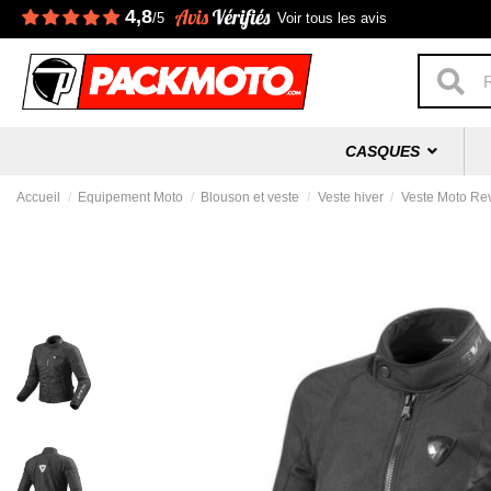
4,8
/5
Voir tous les avis
CASQUES
Accueil
Equipement Moto
Blouson et veste
Veste hiver
Veste Moto Rev'