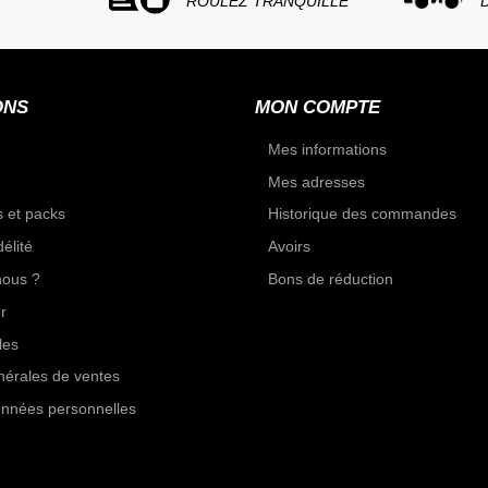
ROULEZ TRANQUILLE
ONS
MON COMPTE
Mes informations
Mes adresses
 et packs
Historique des commandes
élité
Avoirs
ous ?
Bons de réduction
r
les
nérales de ventes
onnées personnelles