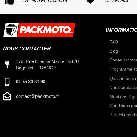
EST NOTRE OBJECTIF
DE FRANCE
INFORMATI
FAQ
NOUS CONTACTER
Blog
Codes promos
178, Rue Etienne Marcel 93170
Bagnolet - FRANCE
Programme fid
Qui sommes n
01 75 34 81 90
Nous contacte
contact@packmoto.fr
Mentions léga
Conditions gé
Protections d