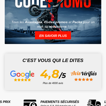
Tous les
Avantages
,
Codes promos
et
Packs
pour un
max de
réductions
!
EN SAVOIR PLUS
C’EST VOUS QUI LE DITES
Plus de 4000 avis
S PRIX
PAIEMENTS SÉCURISÉS