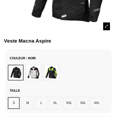
Veste Macna Aspire
COULEUR
: NOIR
Noir
Noir & Blanc
Noir / Jaune Fluo
TAILLE
S
M
L
XL
XXL
3XL
4XL