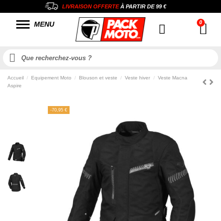
LIVRAISON OFFERTE
À PARTIR DE
99 €
MENU
Accueil
Equipement Moto
Blouson et veste
Veste hiver
Veste Macna
Aspire
-70,95 €