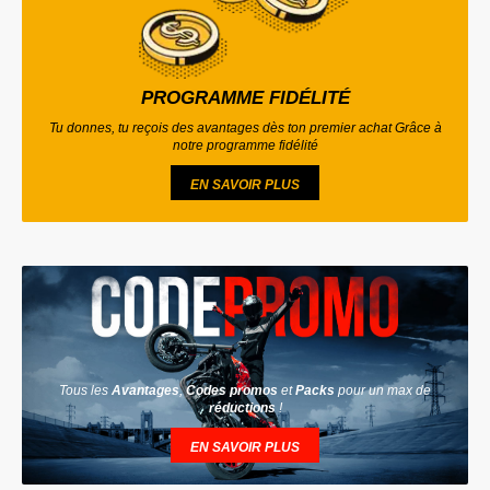
PROGRAMME FIDÉLITÉ
Tu donnes, tu reçois des avantages dès ton premier achat Grâce à
notre programme fidélité
EN SAVOIR PLUS
Tous les
Avantages
,
Codes promos
et
Packs
pour un max de
réductions
!
EN SAVOIR PLUS