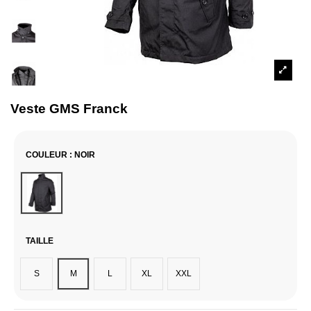
Veste GMS Franck
COULEUR
: NOIR
Noir
TAILLE
S
M
L
XL
XXL