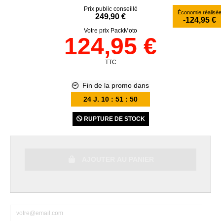
Prix public conseillé
Économie réalisé
249,90 €
-124,95 €
Votre prix PackMoto
124,95 €
TTC
Fin de la promo dans
24
J.
10
:
51
:
49
RUPTURE DE STOCK
AJOUTER AU PANIER