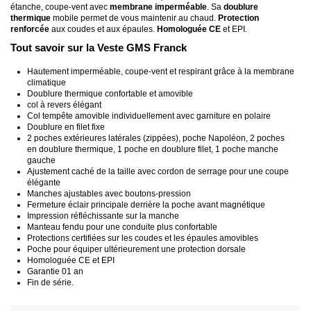
étanche, coupe-vent avec
membrane imperméable
. Sa
doublure
thermique
mobile permet de vous maintenir au chaud.
Protection
renforcée
aux coudes et aux épaules.
Homologuée CE
et EPI.
Tout savoir sur la Veste GMS Franck
Hautement imperméable, coupe-vent et respirant grâce à la membrane
climatique
Doublure thermique confortable et amovible
col à revers élégant
Col tempête amovible individuellement avec garniture en polaire
Doublure en filet fixe
2 poches extérieures latérales (zippées), poche Napoléon, 2 poches
en doublure thermique, 1 poche en doublure filet, 1 poche manche
gauche
Ajustement caché de la taille avec cordon de serrage pour une coupe
élégante
Manches ajustables avec boutons-pression
Fermeture éclair principale derrière la poche avant magnétique
Impression réfléchissante sur la manche
Manteau fendu pour une conduite plus confortable
Protections certifiées sur les coudes et les épaules amovibles
Poche pour équiper ultérieurement une protection dorsale
Homologuée CE et EPI
Garantie 01 an
Fin de série.