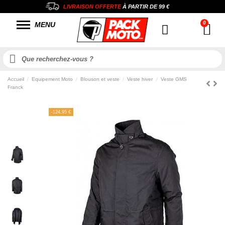
LIVRAISON OFFERTE
À PARTIR DE
99 €
MENU
Accueil
Equipement Moto
Blouson et veste
Veste hiver
Veste GMS
Franck
-124,95 €