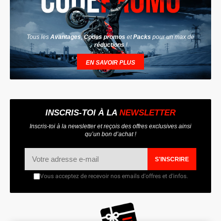
Tous les
Avantages
,
Codes promos
et
Packs
pour un max de
réductions
!
EN SAVOIR PLUS
INSCRIS-TOI À LA
NEWSLETTER
Inscris-toi à la newsletter et reçois des offres exclusives ainsi
qu’un bon d’achat !
S'INSCRIRE
Vous acceptez de recevoir nos emails d'offres et d'infos.