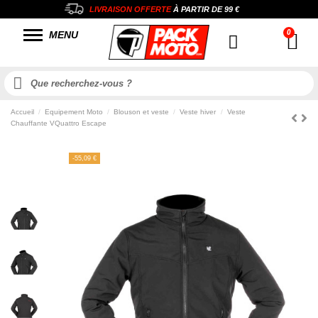
LIVRAISON OFFERTE
À PARTIR DE
99 €
MENU
Accueil
Equipement Moto
Blouson et veste
Veste hiver
Veste
Chauffante VQuattro Escape
-55,09 €