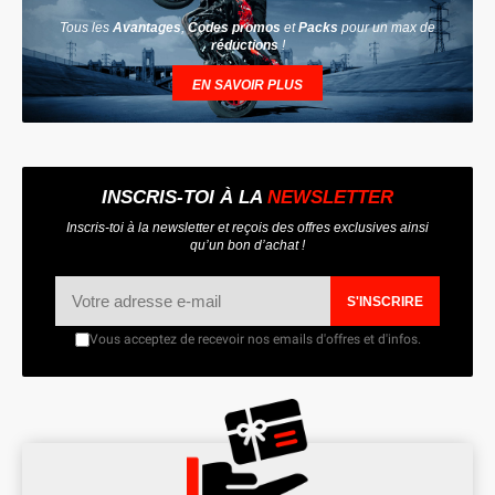
Tous les
Avantages
,
Codes promos
et
Packs
pour un max de
réductions
!
EN SAVOIR PLUS
INSCRIS-TOI À LA
NEWSLETTER
Inscris-toi à la newsletter et reçois des offres exclusives ainsi
qu’un bon d’achat !
S'INSCRIRE
Vous acceptez de recevoir nos emails d'offres et d'infos.