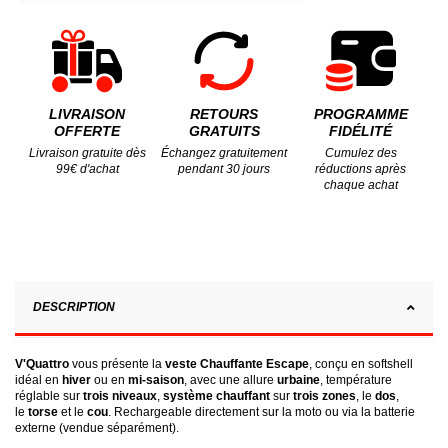
LIVRAISON
RETOURS
PROGRAMME
OFFERTE
GRATUITS
FIDÉLITÉ
Livraison gratuite dès
Échangez gratuitement
Cumulez des
99€ d'achat
pendant 30 jours
réductions après
chaque achat
DESCRIPTION
V'Quattro
vous présente la
veste Chauffante Escape
, conçu en softshell
idéal en
hiver
ou en
mi-saison
, avec une allure
urbaine
, température
réglable sur
trois niveaux
,
système chauffant
sur
trois zones
, le
dos
,
le
torse
et le
cou
. Rechargeable directement sur la moto ou via la batterie
externe (vendue séparément).