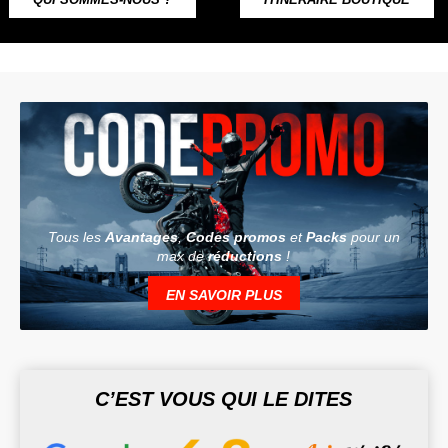
QUI SOMMES-NOUS ?
ITINÉRAIRE BOUTIQUE
Tous les
Avantages
,
Codes promos
et
Packs
pour un
max de
réductions
!
EN SAVOIR PLUS
C’EST VOUS QUI LE DITES