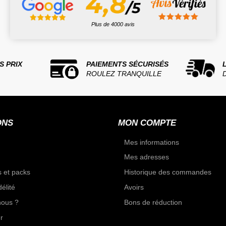
Plus de 4000 avis
S PRIX
PAIEMENTS SÉCURISÉS
ROULEZ TRANQUILLE
ONS
MON COMPTE
Mes informations
Mes adresses
 et packs
Historique des commandes
élité
Avoirs
ous ?
Bons de réduction
r