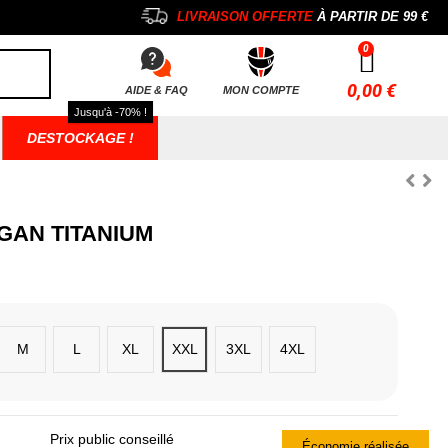
LIVRAISON OFFERTE
À PARTIR DE
99 €
0,00 €
AIDE & FAQ
MON COMPTE
Jusqu'à -70% !
DESTOCKAGE !
GAN TITANIUM
M
L
XL
XXL
3XL
4XL
Prix public conseillé
Économie réalisée