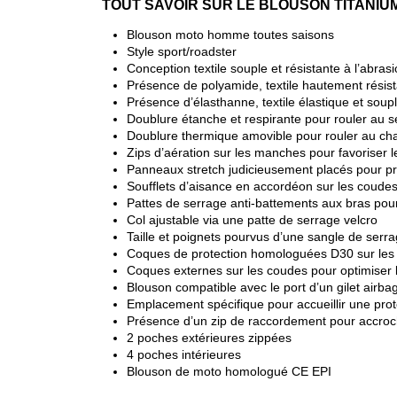
TOUT SAVOIR SUR LE BLOUSON TITANIU
Blouson moto homme toutes saisons
Style sport/roadster
Conception textile souple et résistante à l’abras
Présence de polyamide, textile hautement résist
Présence d’élasthanne, textile élastique et soupl
Doublure étanche et respirante pour rouler au sec
Doublure thermique amovible pour rouler au ch
Zips d’aération sur les manches pour favoriser le
Panneaux stretch judicieusement placés pour pr
Soufflets d’aisance en accordéon sur les coude
Pattes de serrage anti-battements aux bras pour
Col ajustable via une patte de serrage velcro
Taille et poignets pourvus d’une sangle de serr
Coques de protection homologuées D30 sur les 
Coques externes sur les coudes pour optimiser l
Blouson compatible avec le port d’un gilet airb
Emplacement spécifique pour accueillir une pro
Présence d’un zip de raccordement pour accroc
2 poches extérieures zippées
4 poches intérieures
Blouson de moto homologué CE EPI