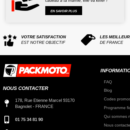
cadeau à ta mamie, elle va kiffer !
EN SAVOIR PLUS
VOTRE SATISFACTION
LES MEILLEUR
EST NOTRE OBJECTIF
DE FRANCE
INFORMATI
FAQ
NOUS CONTACTER
Blog
Codes promos
178, Rue Etienne Marcel 93170
Bagnolet - FRANCE
Programme fid
Qui sommes n
01 75 34 81 90
Nous contacte