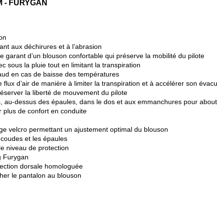
M - FURYGAN
ion
ant aux déchirures et à l’abrasion
e garant d’un blouson confortable qui préserve la mobilité du pilote
 sous la pluie tout en limitant la transpiration
aud en cas de baisse des températures
 flux d’air de manière à limiter la transpiration et à accélérer son évac
éserver la liberté de mouvement du pilote
s, au-dessus des épaules, dans le dos et aux emmanchures pour abouti
 plus de confort en conduite
age velcro permettant un ajustement optimal du blouson
coudes et les épaules
e niveau de protection
ag Furygan
tection dorsale homologuée
her le pantalon au blouson