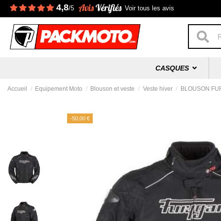
4,8
/5
Voir tous les avis
CASQUES
Accueil
Equipement Moto
Blouson et veste
Veste hiver
BLOUSON FUR
-50,00 €