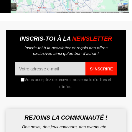
INSCRIS-TOI À LA
NEWSLETTER
Inscris-toi à la newsletter et reçois des offres
exclusives ainsi qu’un bon d’achat !
S'INSCRIRE
Vous acceptez de recevoir nos emails d'offres et
d'infos.
REJOINS LA COMMUNAUTÉ !
Des news, des jeux concours, des events etc...